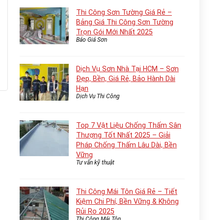
Thi Công Sơn Tường Giá Rẻ –
Bảng Giá Thi Công Sơn Tường
Trọn Gói Mới Nhất 2025
Báo Giá Sơn
Dịch Vụ Sơn Nhà Tại HCM – Sơn
Đẹp, Bền, Giá Rẻ, Bảo Hành Dài
Hạn
Dịch Vụ Thi Công
Top 7 Vật Liệu Chống Thấm Sân
Thượng Tốt Nhất 2025 – Giải
Pháp Chống Thấm Lâu Dài, Bền
Vững
Tư vấn kỹ thuật
Thi Công Mái Tôn Giá Rẻ – Tiết
Kiệm Chi Phí, Bền Vững & Không
Rủi Ro 2025
Thi Công Mái Tôn