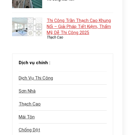
Thi Công Trần Thạch Cao Khung
Nổi – Giải Pháp Tiết Kiệm, Thẩm
Mỹ, Dễ Thi Công 2025
Thạch Cao
Dịch vụ chính :
Dịch Vụ Thi Công
Sơn Nhà
Thạch Cao
Mái Tôn
Chống Dột