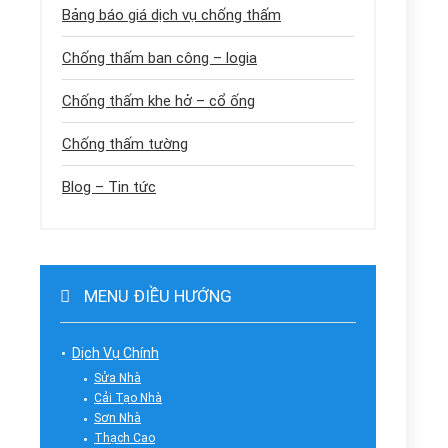
Bảng báo giá dịch vụ chống thấm
Chống thấm ban công – logia
Chống thấm khe hở – cổ ống
Chống thấm tường
Blog – Tin tức
MENU ĐIỀU HƯỚNG
Dịch Vụ Chính
Sửa Nhà
Cải Tạo Nhà
Sơn Nhà
Thạch Cao