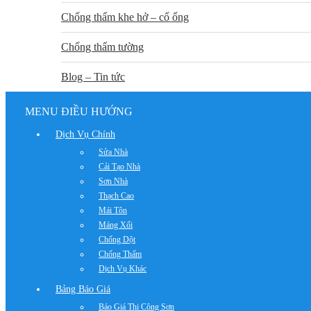
Chống thấm khe hở – cổ ống
Chống thấm tường
Blog – Tin tức
MENU ĐIỀU HƯỚNG
Dịch Vụ Chính
Sửa Nhà
Cải Tạo Nhà
Sơn Nhà
Thạch Cao
Mái Tôn
Máng Xối
Chống Dột
Chống Thấm
Dịch Vụ Khác
Bảng Báo Giá
Báo Giá Thi Công Sơn