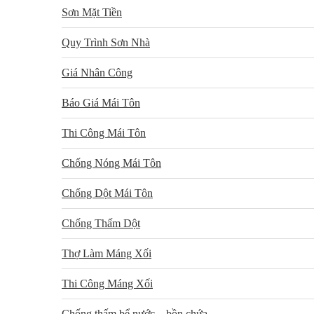
Sơn Mặt Tiền
Quy Trình Sơn Nhà
Giá Nhân Công
Báo Giá Mái Tôn
Thi Công Mái Tôn
Chống Nóng Mái Tôn
Chống Dột Mái Tôn
Chống Thấm Dột
Thợ Làm Máng Xối
Thi Công Máng Xối
Chống thấm bể nước – bồn chứa