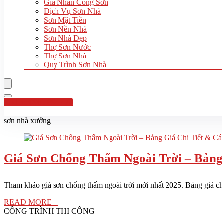
Giá Nhân Công Sơn
Dịch Vụ Sơn Nhà
Sơn Mặt Tiền
Sơn Nền Nhà
Sơn Nhà Đẹp
Thợ Sơn Nước
Thợ Sơn Nhà
Quy Trình Sơn Nhà
Hotline:0961 894 472
sơn nhà xưởng
Giá Sơn Chống Thấm Ngoài Trời – Bảng
Tham khảo giá sơn chống thấm ngoài trời mới nhất 2025. Bảng giá chi
READ MORE +
CÔNG TRÌNH THI CÔNG