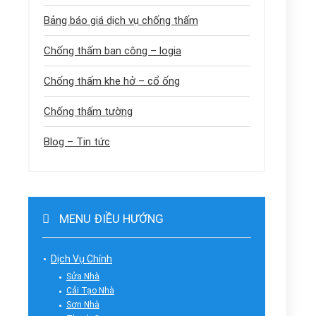
Bảng báo giá dịch vụ chống thấm
Chống thấm ban công – logia
Chống thấm khe hở – cổ ống
Chống thấm tường
Blog – Tin tức
MENU ĐIỀU HƯỚNG
Dịch Vụ Chính
Sửa Nhà
Cải Tạo Nhà
Sơn Nhà