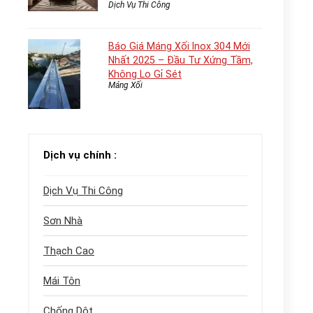
Dịch Vụ Thi Công
Báo Giá Máng Xối Inox 304 Mới
Nhất 2025 – Đầu Tư Xứng Tầm,
Không Lo Gỉ Sét
Máng Xối
Dịch vụ chính :
Dịch Vụ Thi Công
Sơn Nhà
Thạch Cao
Mái Tôn
Chống Dột