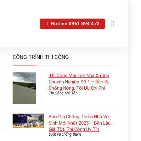
Hotline:0961 894 472
CÔNG TRÌNH THI CÔNG
Thi Công Mái Tôn Nhà Xưởng
Chuyên Nghiệp Số 1 – Bền Bỉ,
Chống Nóng, Tối Ưu Chi Phí
Thi Công Mái Tôn
Báo Giá Chống Thấm Nhà Vệ
Sinh Mới Nhất 2025 – Bền Lâu,
Giá Tốt, Thi Công Uy Tín
Dịch vụ chống thấm