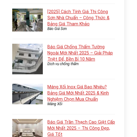
[2025] Cách Tính Giá Thi Công
Sơn Nhà Chuẩn – Công Thức &
Bảng Giá Tham Khảo
Báo Giá Sơn
Báo Giá Chống Thấm Tường
Ngoài Mới Nhất 2025 – Giải Pháp
Triệt Để, Bền Bỉ 10 Năm
Dịch vụ chống thấm
Máng Xối Inox Giá Bao Nhiêu?
Bảng Giá Mới Nhất 2025 & Kinh
Nghiệm Chọn Mua Chuẩn
Máng Xối
Báo Giá Trần Thạch Cao Giật Cấp
Mới Nhất 2025 – Thi Công Đẹp,
Giá Tốt