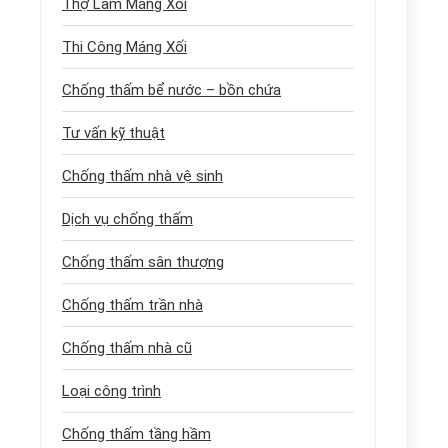
Thợ Làm Máng Xối
Thi Công Máng Xối
Chống thấm bể nước – bồn chứa
Tư vấn kỹ thuật
Chống thấm nhà vệ sinh
Dịch vụ chống thấm
Chống thấm sân thượng
Chống thấm trần nhà
Chống thấm nhà cũ
Loại công trình
Chống thấm tầng hầm