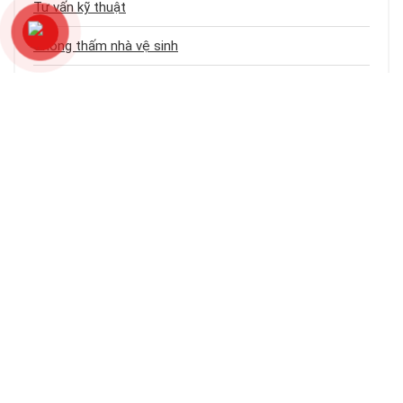
Tư vấn kỹ thuật
Chống thấm nhà vệ sinh
Dịch vụ chống thấm
Chống thấm sân thượng
Chống thấm trần nhà
Chống thấm nhà cũ
Loại công trình
Chống thấm tầng hầm
Bảng báo giá dịch vụ chống thấm
Chống thấm ban công – logia
Chống thấm khe hở – cổ ống