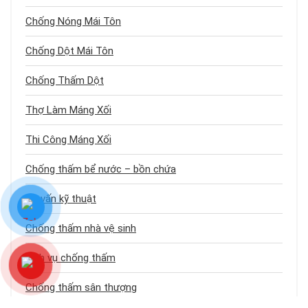
Chống Nóng Mái Tôn
Chống Dột Mái Tôn
Chống Thấm Dột
Thợ Làm Máng Xối
Thi Công Máng Xối
Chống thấm bể nước – bồn chứa
Tư vấn kỹ thuật
Chống thấm nhà vệ sinh
Dịch vụ chống thấm
Chống thấm sân thượng