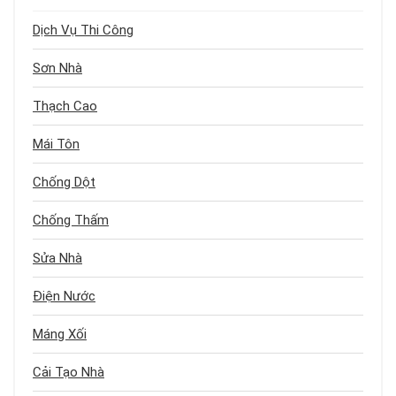
Dịch Vụ Thi Công
Sơn Nhà
Thạch Cao
Mái Tôn
Chống Dột
Chống Thấm
Sửa Nhà
Điện Nước
Máng Xối
Cải Tạo Nhà