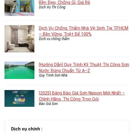
Bền Đẹp, Chống Gỉ, Giá Rẻ
Dịch Vụ Thi Công
Dịch Vụ Chống Thấm Nhà Vệ Sinh Tại TP.HCM
– Bền Vững, Triệt Để 100%
Dịch vụ chống thấm
[Hướng Dẫn] Quy Trình Kỹ Thuật Thi Công Sơn
Nước Đúng Chuẩn Từ A–Z
Quy Trình Sơn Nhà
[2025] Bảng Báo Giá Sơn Nippon Mới Nhất –
Chính Hãng, Thi Công Trọn Gói
Báo Giá Sơn
Dịch vụ chính :