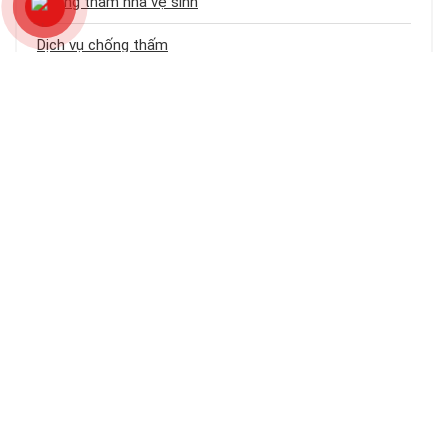
Chống thấm nhà vệ sinh
Dịch vụ chống thấm
Chống thấm sân thượng
Chống thấm trần nhà
Chống thấm nhà cũ
Loại công trình
Chống thấm tầng hầm
Bảng báo giá dịch vụ chống thấm
Chống thấm ban công – logia
Chống thấm khe hở – cổ ống
Chống thấm tường