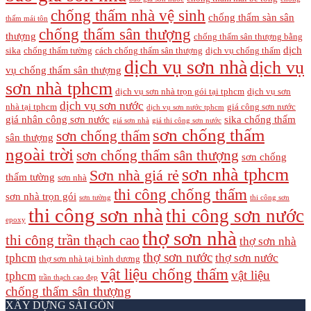
chống thấm nhà vệ sinh
chống thấm sàn sân
thấm mái tôn
chống thấm sân thượng
thượng
chống thấm sân thượng bằng
dịch
sika
chống thấm tường
cách chống thấm sân thượng
dịch vụ chống thấm
dịch vụ sơn nhà
dịch vụ
vụ chống thấm sân thượng
sơn nhà tphcm
dịch vụ sơn nhà trọn gói tại tphcm
dịch vụ sơn
dịch vụ sơn nước
nhà tại tphcm
giá công sơn nước
dịch vụ sơn nước tphcm
giá nhân công sơn nước
sika chống thấm
giá sơn nhà
giá thi công sơn nước
sơn chống thấm
sơn chống thấm
sân thượng
ngoài trời
sơn chống thấm sân thượng
sơn chống
sơn nhà tphcm
Sơn nhà giá rẻ
thấm tường
sơn nhà
thi công chống thấm
sơn nhà trọn gói
sơn tường
thi công sơn
thi công sơn nhà
thi công sơn nước
epoxy
thợ sơn nhà
thi công trần thạch cao
thợ sơn nhà
thợ sơn nước
tphcm
thợ sơn nước
thợ sơn nhà tại bình dương
vật liệu chống thấm
vật liệu
tphcm
trần thạch cao đẹp
chống thấm sân thượng
XÂY DỰNG SÀI GÒN