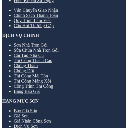
Điều Khoản Sử Dụng
Vận Chuyển Giao Nhận
Chính Sách Thanh Toán
Quy Trình Làm Việc
Câu Hỏi Thường Gặp
DỊCH VỤ CHÍNH
Sơn Nhà Trọn Gói
Sửa Chữa Nhà Trọn Gói
Cải Tạo Nhà Cũ
Thi Công Thạch Cao
Chống Thấm
Chống Dột
Thi Công Mái Tôn
Thi Công Máng Xối
Công Trình Thi Công
Bảng Báo Giá
HẠNG MỤC SƠN
Báo Giá Sơn
Giá Sơn
Giá Nhân Công Sơn
Dịch Vụ Sơn