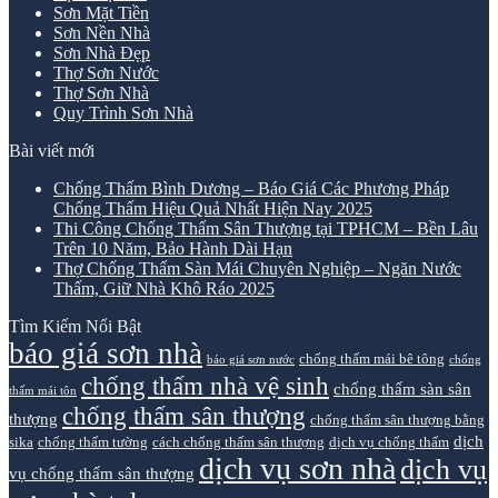
Sơn Mặt Tiền
Sơn Nền Nhà
Sơn Nhà Đẹp
Thợ Sơn Nước
Thợ Sơn Nhà
Quy Trình Sơn Nhà
Bài viết mới
Chống Thấm Bình Dương – Báo Giá Các Phương Pháp
Chống Thấm Hiệu Quả Nhất Hiện Nay 2025
Thi Công Chống Thấm Sân Thượng tại TPHCM – Bền Lâu
Trên 10 Năm, Bảo Hành Dài Hạn
Thợ Chống Thấm Sàn Mái Chuyên Nghiệp – Ngăn Nước
Thấm, Giữ Nhà Khô Ráo 2025
Tìm Kiếm Nổi Bật
báo giá sơn nhà
chống thấm mái bê tông
báo giá sơn nước
chống
chống thấm nhà vệ sinh
chống thấm sàn sân
thấm mái tôn
chống thấm sân thượng
thượng
chống thấm sân thượng bằng
dịch
sika
chống thấm tường
cách chống thấm sân thượng
dịch vụ chống thấm
dịch vụ sơn nhà
dịch vụ
vụ chống thấm sân thượng