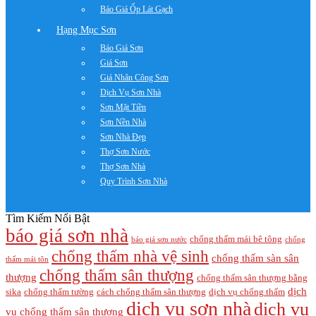
Báo Giá Ốp Lát Gạch
Hạng Mục Sơn
Báo Giá Sơn
Giá Sơn
Giá Nhân Công Sơn
Dịch Vụ Sơn Nhà
Sơn Mặt Tiền
Sơn Nền Nhà
Sơn Nhà Đẹp
Thợ Sơn Nước
Thợ Sơn Nhà
Quy Trình Sơn Nhà
Tìm Kiếm Nổi Bật
báo giá sơn nhà
chống thấm mái bê tông
báo giá sơn nước
chống
chống thấm nhà vệ sinh
chống thấm sàn sân
thấm mái tôn
chống thấm sân thượng
thượng
chống thấm sân thượng bằng
dịch
sika
chống thấm tường
cách chống thấm sân thượng
dịch vụ chống thấm
dịch vụ sơn nhà
dịch vụ
vụ chống thấm sân thượng