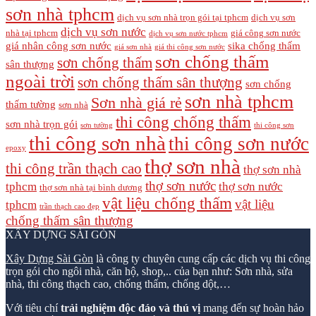
sơn nhà tphcm
dịch vụ sơn nhà trọn gói tại tphcm
dịch vụ sơn
dịch vụ sơn nước
nhà tại tphcm
giá công sơn nước
dịch vụ sơn nước tphcm
giá nhân công sơn nước
sika chống thấm
giá sơn nhà
giá thi công sơn nước
sơn chống thấm
sơn chống thấm
sân thượng
ngoài trời
sơn chống thấm sân thượng
sơn chống
sơn nhà tphcm
Sơn nhà giá rẻ
thấm tường
sơn nhà
thi công chống thấm
sơn nhà trọn gói
sơn tường
thi công sơn
thi công sơn nhà
thi công sơn nước
epoxy
thợ sơn nhà
thi công trần thạch cao
thợ sơn nhà
thợ sơn nước
tphcm
thợ sơn nước
thợ sơn nhà tại bình dương
vật liệu chống thấm
vật liệu
tphcm
trần thạch cao đẹp
chống thấm sân thượng
XÂY DỰNG SÀI GÒN
Xây Dựng Sài Gòn
là công ty chuyên cung cấp các dịch vụ thi công
trọn gói cho ngôi nhà, căn hộ, shop,.. của bạn như: Sơn nhà, sửa
nhà, thi công thạch cao, chống thấm, chống dột,…
Với tiêu chí
trải nghiệm độc đáo và thú vị
mang đến sự hoàn hảo