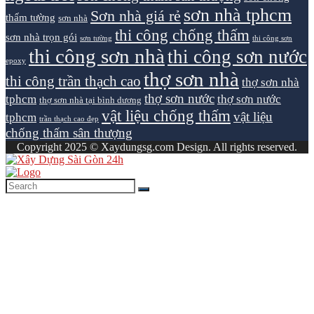
sơn nhà tphcm
Sơn nhà giá rẻ
thấm tường
sơn nhà
thi công chống thấm
sơn nhà trọn gói
sơn tường
thi công sơn
thi công sơn nhà
thi công sơn nước
epoxy
thợ sơn nhà
thi công trần thạch cao
thợ sơn nhà
thợ sơn nước
tphcm
thợ sơn nước
thợ sơn nhà tại bình dương
vật liệu chống thấm
vật liệu
tphcm
trần thạch cao đẹp
chống thấm sân thượng
Copyright 2025 © Xaydungsg.com Design. All rights reserved.