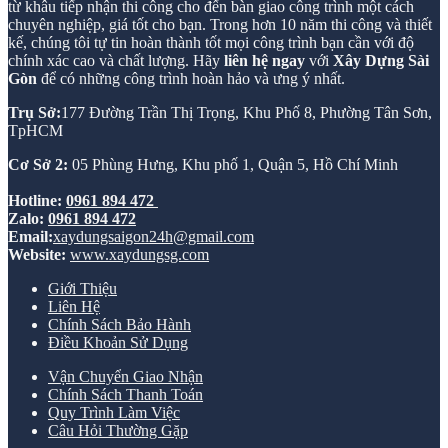
từ khâu tiếp nhận thi công cho đến bàn giao công trình một cách
chuyên nghiệp, giá tốt cho bạn. Trong hơn 10 năm thi công và thiết
kế, chúng tôi tự tin hoàn thành tốt mọi công trình bạn cần với độ
chính xác cao và chất lượng. Hãy
liên hệ ngay
với
Xây Dựng Sài
Gòn
để có những công trình hoàn hảo và ưng ý nhất.
Trụ Sở:
177 Đường Trần Thị Trọng, Khu Phố 8, Phường Tân Sơn,
TpHCM
Cơ Sở 2:
05 Phùng Hưng, Khu phố 1, Quận 5, Hồ Chí Minh
Hotline:
0961 894 472
Zalo:
0961 894 472
Email:
xaydungsaigon24h@gmail.com
Website:
www.xaydungsg.com
Giới Thiệu
Liên Hệ
Chính Sách Bảo Hành
Điều Khoản Sử Dụng
Vận Chuyển Giao Nhận
Chính Sách Thanh Toán
Quy Trình Làm Việc
Câu Hỏi Thường Gặp