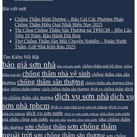
Bài viết mới
Chống Thấm Bình Dương – Báo Giá Các Phương Pháp
Chống Thấm Hiệu Quả Nhất Hiện Nay 2025
Thi Công Chống Thấm Sân Thượng tại TPHCM – Bền Lâu
Trên 10 Năm, Bảo Hành Dài Hạn
Thợ Chống Thấm Sàn Mái Chuyên Nghiệp – Ngăn Nước
Thấm, Giữ Nhà Khô Ráo 2025
Tìm Kiếm Nổi Bật
báo giá sơn nhà
chống thấm mái bê tông
báo giá sơn nước
chống
chống thấm nhà vệ sinh
chống thấm sàn sân
thấm mái tôn
chống thấm sân thượng
thượng
chống thấm sân thượng bằng
dịch
sika
chống thấm tường
cách chống thấm sân thượng
dịch vụ chống thấm
dịch vụ sơn nhà
dịch vụ
vụ chống thấm sân thượng
sơn nhà tphcm
dịch vụ sơn nhà trọn gói tại tphcm
dịch vụ sơn
dịch vụ sơn nước
nhà tại tphcm
giá công sơn nước
dịch vụ sơn nước tphcm
giá nhân công sơn nước
sika chống thấm
giá sơn nhà
giá thi công sơn nước
sơn chống thấm
sơn chống thấm
sân thượng
ngoài trời
sơn chống thấm sân thượng
sơn chống