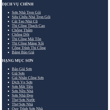
DỊCH VỤ CHÍNH
Sơn Nhà Trọn Gói
Sửa Chữa Nhà Trọn Gói
Cải Tạo Nhà Cũ
Thi Công Thạch Cao
Chống Thấm
Chống Dột
Thi Công Mái Tôn
Thi Công Máng Xối
Công Trình Thi Công
Bảng Báo Giá
HẠNG MỤC SƠN
Báo Giá Sơn
Giá Sơn
Giá Nhân Công Sơn
Dịch Vụ Sơn
Sơn Mặt Tiền
Sơn Nền Nhà
Sơn Nhà Đẹp
Thợ Sơn Nước
Thợ Sơn Nhà
Quy Trình Sơn Nhà