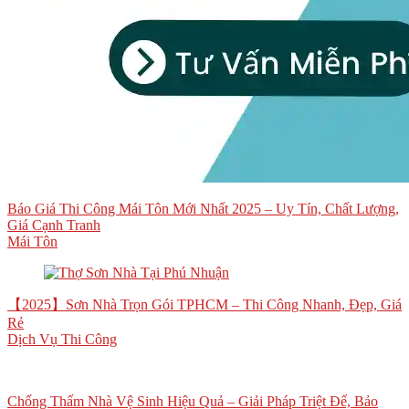
Báo Giá Thi Công Mái Tôn Mới Nhất 2025 – Uy Tín, Chất Lượng,
Giá Cạnh Tranh
Mái Tôn
【2025】Sơn Nhà Trọn Gói TPHCM – Thi Công Nhanh, Đẹp, Giá
Rẻ
Dịch Vụ Thi Công
Chống Thấm Nhà Vệ Sinh Hiệu Quả – Giải Pháp Triệt Để, Bảo