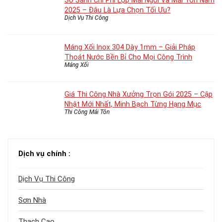
So Sánh Chi Phí Lợp Mái Ngói Và Mái Tôn Năm
2025 – Đâu Là Lựa Chọn Tối Ưu?
Dịch Vụ Thi Công
Máng Xối Inox 304 Dày 1mm – Giải Pháp
Thoát Nước Bền Bỉ Cho Mọi Công Trình
Máng Xối
Giá Thi Công Nhà Xưởng Trọn Gói 2025 – Cập
Nhật Mới Nhất, Minh Bạch Từng Hạng Mục
Thi Công Mái Tôn
Dịch vụ chính :
Dịch Vụ Thi Công
Sơn Nhà
Thạch Cao