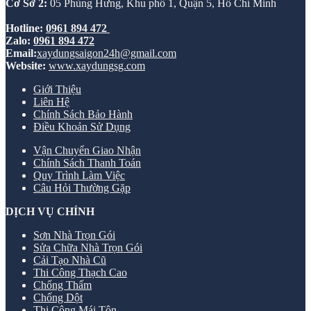
Cơ Sở 2:
05 Phùng Hưng, Khu phố 1, Quận 5, Hồ Chí Minh
Hotline:
0961 894 472
Zalo:
0961 894 472
Email:
xaydungsaigon24h@gmail.com
Website:
www.xaydungsg.com
Giới Thiệu
Liên Hệ
Chính Sách Bảo Hành
Điều Khoản Sử Dụng
Vận Chuyển Giao Nhận
Chính Sách Thanh Toán
Quy Trình Làm Việc
Câu Hỏi Thường Gặp
DỊCH VỤ CHÍNH
Sơn Nhà Trọn Gói
Sửa Chữa Nhà Trọn Gói
Cải Tạo Nhà Cũ
Thi Công Thạch Cao
Chống Thấm
Chống Dột
Thi Công Mái Tôn