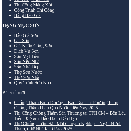
Thi Công Máng Xối
Công Trình Thi Công
Bảng Báo Giá
HẠNG MỤC SƠN
Báo Giá Sơn
Giá Sơn
Giá Nhân Công Sơn
Dịch Vụ Sơn
Sơn Mặt Tiền
Sơn Nền Nhà
Sơn Nhà Đẹp
Thợ Sơn Nước
Thợ Sơn Nhà
Quy Trình Sơn Nhà
Bài viết mới
Chống Thấm Bình Dương – Báo Giá Các Phương Pháp
Chống Thấm Hiệu Quả Nhất Hiện Nay 2025
Thi Công Chống Thấm Sân Thượng tại TPHCM – Bền Lâu
Trên 10 Năm, Bảo Hành Dài Hạn
Thợ Chống Thấm Sàn Mái Chuyên Nghiệp – Ngăn Nước
Thấm, Giữ Nhà Khô Ráo 2025