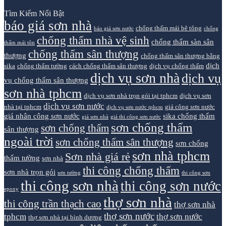
Tìm Kiếm Nổi Bật
báo giá sơn nhà
chống thấm mái bê tông
báo giá sơn nước
chống
chống thấm nhà vệ sinh
chống thấm sàn sân
thấm mái tôn
chống thấm sân thượng
thượng
chống thấm sân thượng bằng
dịch
sika
chống thấm tường
cách chống thấm sân thượng
dịch vụ chống thấm
dịch vụ sơn nhà
dịch vụ
vụ chống thấm sân thượng
sơn nhà tphcm
dịch vụ sơn nhà trọn gói tại tphcm
dịch vụ sơn
dịch vụ sơn nước
nhà tại tphcm
giá công sơn nước
dịch vụ sơn nước tphcm
giá nhân công sơn nước
sika chống thấm
giá sơn nhà
giá thi công sơn nước
sơn chống thấm
sơn chống thấm
sân thượng
ngoài trời
sơn chống thấm sân thượng
sơn chống
sơn nhà tphcm
Sơn nhà giá rẻ
thấm tường
sơn nhà
thi công chống thấm
sơn nhà trọn gói
sơn tường
thi công sơn
thi công sơn nhà
thi công sơn nước
epoxy
thợ sơn nhà
thi công trần thạch cao
thợ sơn nhà
thợ sơn nước
tphcm
thợ sơn nước
thợ sơn nhà tại bình dương