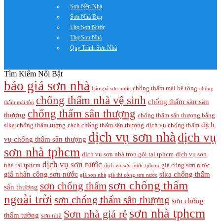
Sơn Nền Nhà
Sơn Nhà Đẹp
Thợ Sơn Nước
Thợ Sơn Nhà
Quy Trình Sơn Nhà
Tìm Kiếm Nổi Bật
báo giá sơn nhà
chống thấm mái bê tông
báo giá sơn nước
chống
chống thấm nhà vệ sinh
chống thấm sàn sân
thấm mái tôn
chống thấm sân thượng
thượng
chống thấm sân thượng bằng
dịch
sika
chống thấm tường
cách chống thấm sân thượng
dịch vụ chống thấm
dịch vụ sơn nhà
dịch vụ
vụ chống thấm sân thượng
sơn nhà tphcm
dịch vụ sơn nhà trọn gói tại tphcm
dịch vụ sơn
dịch vụ sơn nước
nhà tại tphcm
giá công sơn nước
dịch vụ sơn nước tphcm
giá nhân công sơn nước
sika chống thấm
giá sơn nhà
giá thi công sơn nước
sơn chống thấm
sơn chống thấm
sân thượng
ngoài trời
sơn chống thấm sân thượng
sơn chống
sơn nhà tphcm
Sơn nhà giá rẻ
thấm tường
sơn nhà