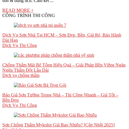
sơn & dung tích. Cam kết ...
READ MORE +
CÔNG TRÌNH THI CÔNG
Dịch Vụ Sơn Nhà Tại HCM – Sơn Đẹp, Bền, Giá Rẻ, Bảo Hành
Dài Hạn
Dịch Vụ Thi Công
Chống Thấm Mái Bê Tông Hiệu Quả – Giải Pháp Bền Vững Ngăn
Ngừa Thấm Dột Lâu Dài
Dịch vụ chống thấm
Báo Giá Sơn Tường Trong Nhà – Thi Công Nhanh – Giá Tốt –
Bền Đẹp
Dịch Vụ Thi Công
Sơn Chống Thấm Mykolor Giá Bao Nhiêu? [Cập Nhật 2025]