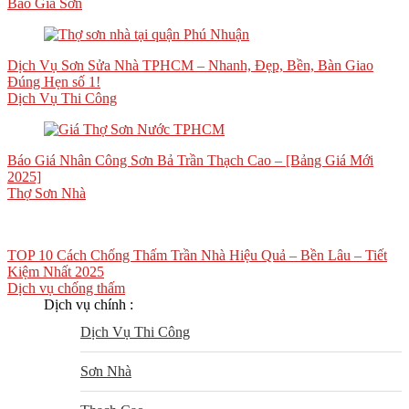
Báo Giá Sơn
Dịch Vụ Sơn Sửa Nhà TPHCM – Nhanh, Đẹp, Bền, Bàn Giao
Đúng Hẹn số 1!
Dịch Vụ Thi Công
Báo Giá Nhân Công Sơn Bả Trần Thạch Cao – [Bảng Giá Mới
2025]
Thợ Sơn Nhà
TOP 10 Cách Chống Thấm Trần Nhà Hiệu Quả – Bền Lâu – Tiết
Kiệm Nhất 2025
Dịch vụ chống thấm
Dịch vụ chính :
Dịch Vụ Thi Công
Sơn Nhà