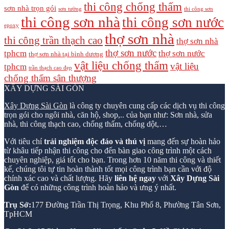
thi công chống thấm
sơn nhà trọn gói
sơn tường
thi công sơn
thi công sơn nhà
thi công sơn nước
epoxy
thợ sơn nhà
thi công trần thạch cao
thợ sơn nhà
thợ sơn nước
tphcm
thợ sơn nước
thợ sơn nhà tại bình dương
vật liệu chống thấm
vật liệu
tphcm
trần thạch cao đẹp
chống thấm sân thượng
XÂY DỰNG SÀI GÒN
Xây Dựng Sài Gòn
là công ty chuyên cung cấp các dịch vụ thi công
trọn gói cho ngôi nhà, căn hộ, shop,.. của bạn như: Sơn nhà, sửa
nhà, thi công thạch cao, chống thấm, chống dột,…
Với tiêu chí
trải nghiệm độc đáo và thú vị
mang đến sự hoàn hảo
từ khâu tiếp nhận thi công cho đến bàn giao công trình một cách
chuyên nghiệp, giá tốt cho bạn. Trong hơn 10 năm thi công và thiết
kế, chúng tôi tự tin hoàn thành tốt mọi công trình bạn cần với độ
chính xác cao và chất lượng. Hãy
liên hệ ngay
với
Xây Dựng Sài
Gòn
để có những công trình hoàn hảo và ưng ý nhất.
Trụ Sở:
177 Đường Trần Thị Trọng, Khu Phố 8, Phường Tân Sơn,
TpHCM