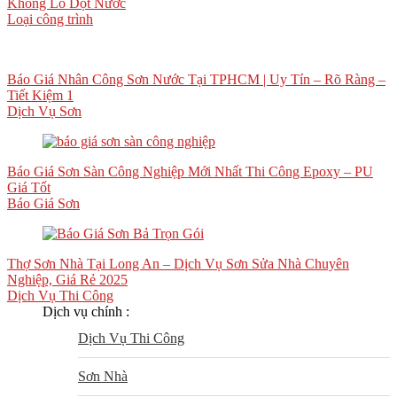
Không Lo Dột Nước
Loại công trình
Báo Giá Nhân Công Sơn Nước Tại TPHCM | Uy Tín – Rõ Ràng –
Tiết Kiệm 1
Dịch Vụ Sơn
Báo Giá Sơn Sàn Công Nghiệp Mới Nhất Thi Công Epoxy – PU
Giá Tốt
Báo Giá Sơn
Thợ Sơn Nhà Tại Long An – Dịch Vụ Sơn Sửa Nhà Chuyên
Nghiệp, Giá Rẻ 2025
Dịch Vụ Thi Công
Dịch vụ chính :
Dịch Vụ Thi Công
Sơn Nhà