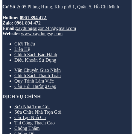
Cơ Sở 2:
05 Phùng Hưng, Khu phố 1, Quận 5, Hồ Chí Minh
Hotline:
0961 894 472
Zalo:
0961 894 472
Email:
xaydungsaigon24h@gmail.com
Website:
www.xaydungsg.com
Giới Thiệu
Liên Hệ
Chính Sách Bảo Hành
Điều Khoản Sử Dụng
Vận Chuyển Giao Nhận
Chính Sách Thanh Toán
Quy Trình Làm Việc
Câu Hỏi Thường Gặp
DỊCH VỤ CHÍNH
Sơn Nhà Trọn Gói
Sửa Chữa Nhà Trọn Gói
Cải Tạo Nhà Cũ
Thi Công Thạch Cao
Chống Thấm
Chống Dột