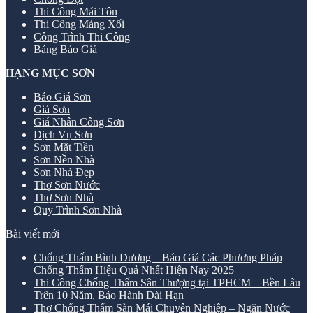
Thi Công Mái Tôn
Thi Công Máng Xối
Công Trình Thi Công
Bảng Báo Giá
HẠNG MỤC SƠN
Báo Giá Sơn
Giá Sơn
Giá Nhân Công Sơn
Dịch Vụ Sơn
Sơn Mặt Tiền
Sơn Nền Nhà
Sơn Nhà Đẹp
Thợ Sơn Nước
Thợ Sơn Nhà
Quy Trình Sơn Nhà
Bài viết mới
Chống Thấm Bình Dương – Báo Giá Các Phương Pháp
Chống Thấm Hiệu Quả Nhất Hiện Nay 2025
Thi Công Chống Thấm Sân Thượng tại TPHCM – Bền Lâu
Trên 10 Năm, Bảo Hành Dài Hạn
Thợ Chống Thấm Sàn Mái Chuyên Nghiệp – Ngăn Nước