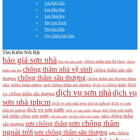
Sơn Mặt Tiền
Sơn Nền Nhà
Sơn Nhà Đẹp
Thợ Sơn Nước
Thợ Sơn Nhà
Quy Trình Sơn Nhà
Tìm Kiếm Nổi Bật
báo giá sơn nhà
chống thấm mái bê tông
báo giá sơn nước
chống
chống thấm nhà vệ sinh
chống thấm sàn sân
thấm mái tôn
chống thấm sân thượng
thượng
chống thấm sân thượng bằng
dịch
sika
chống thấm tường
cách chống thấm sân thượng
dịch vụ chống thấm
dịch vụ sơn nhà
dịch vụ
vụ chống thấm sân thượng
sơn nhà tphcm
dịch vụ sơn nhà trọn gói tại tphcm
dịch vụ sơn
dịch vụ sơn nước
nhà tại tphcm
giá công sơn nước
dịch vụ sơn nước tphcm
giá nhân công sơn nước
sika chống thấm
giá sơn nhà
giá thi công sơn nước
sơn chống thấm
sơn chống thấm
sân thượng
ngoài trời
sơn chống thấm sân thượng
sơn chống