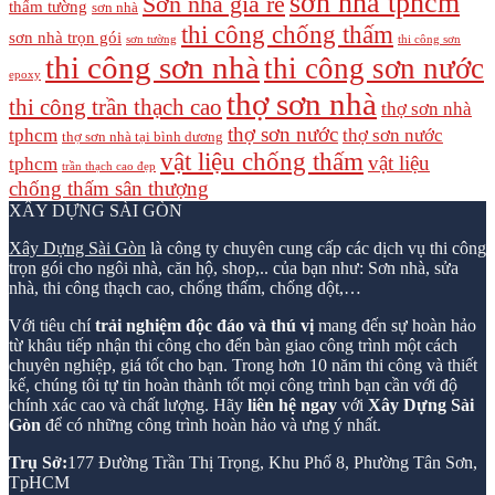
sơn nhà tphcm
Sơn nhà giá rẻ
thấm tường
sơn nhà
thi công chống thấm
sơn nhà trọn gói
sơn tường
thi công sơn
thi công sơn nhà
thi công sơn nước
epoxy
thợ sơn nhà
thi công trần thạch cao
thợ sơn nhà
thợ sơn nước
tphcm
thợ sơn nước
thợ sơn nhà tại bình dương
vật liệu chống thấm
vật liệu
tphcm
trần thạch cao đẹp
chống thấm sân thượng
XÂY DỰNG SÀI GÒN
Xây Dựng Sài Gòn
là công ty chuyên cung cấp các dịch vụ thi công
trọn gói cho ngôi nhà, căn hộ, shop,.. của bạn như: Sơn nhà, sửa
nhà, thi công thạch cao, chống thấm, chống dột,…
Với tiêu chí
trải nghiệm độc đáo và thú vị
mang đến sự hoàn hảo
từ khâu tiếp nhận thi công cho đến bàn giao công trình một cách
chuyên nghiệp, giá tốt cho bạn. Trong hơn 10 năm thi công và thiết
kế, chúng tôi tự tin hoàn thành tốt mọi công trình bạn cần với độ
chính xác cao và chất lượng. Hãy
liên hệ ngay
với
Xây Dựng Sài
Gòn
để có những công trình hoàn hảo và ưng ý nhất.
Trụ Sở:
177 Đường Trần Thị Trọng, Khu Phố 8, Phường Tân Sơn,
TpHCM