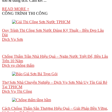
sơn & dung tích. Cam kết ...
READ MORE +
CÔNG TRÌNH THI CÔNG
Quy Trình Thi Công Sơn Nước Đúng Kỹ Thuật – Bền Đẹp Lâu
Dài
Dịch Vụ Sơn
Chống Thấm Trần Nhà Hiệu Quả – Ngăn Nước Triệt Để, Bền Lâu
Trên 10 Năm
Dịch vụ chống thấm
Thợ Sơn Nhà Chuyên Nghiệp – Dịch Vụ Sơn Nhà Uy Tín Giá Rẻ
Tại TPHCM
Dịch Vụ Thi Công
Cách Chống Thấm Sân Thượng Hiệu Quả – Giải Pháp Bền Vững,