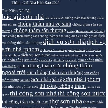
Thấm, Giữ Nhà Khô Ráo 2025
Tìm Kiếm Nổi Bật
báo giá sơn nhà
chống thấm mái bê tông
báo giá sơn nước
chống
chống thấm nhà vệ sinh
chống thấm sàn sân
thấm mái tôn
chống thấm sân thượng
thượng
chống thấm sân thượng bằng
dịch
sika
chống thấm tường
cách chống thấm sân thượng
dịch vụ chống thấm
dịch vụ sơn nhà
dịch vụ
vụ chống thấm sân thượng
sơn nhà tphcm
dịch vụ sơn nhà trọn gói tại tphcm
dịch vụ sơn
dịch vụ sơn nước
nhà tại tphcm
giá công sơn nước
dịch vụ sơn nước tphcm
giá nhân công sơn nước
sika chống thấm
giá sơn nhà
giá thi công sơn nước
sơn chống thấm
sơn chống thấm
sân thượng
ngoài trời
sơn chống thấm sân thượng
sơn chống
sơn nhà tphcm
Sơn nhà giá rẻ
thấm tường
sơn nhà
thi công chống thấm
sơn nhà trọn gói
sơn tường
thi công sơn
thi công sơn nhà
thi công sơn nước
epoxy
thợ sơn nhà
thi công trần thạch cao
thợ sơn nhà
thợ sơn nước
tphcm
thợ sơn nước