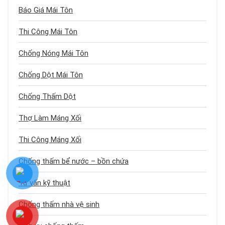
Báo Giá Mái Tôn
Thi Công Mái Tôn
Chống Nóng Mái Tôn
Chống Dột Mái Tôn
Chống Thấm Dột
Thợ Làm Máng Xối
Thi Công Máng Xối
Chống thấm bể nước – bồn chứa
Tư vấn kỹ thuật
Chống thấm nhà vệ sinh