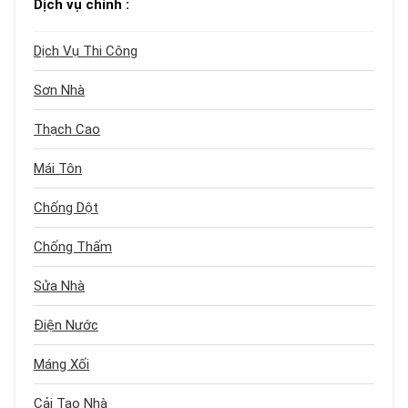
Dịch vụ chính :
Dịch Vụ Thi Công
Sơn Nhà
Thạch Cao
Mái Tôn
Chống Dột
Chống Thấm
Sửa Nhà
Điện Nước
Máng Xối
Cải Tạo Nhà