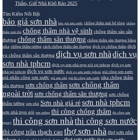
Thấm, Giữ Nhà Khô Ráo 2025
Tìm Kiếm Nổi Bật
báo giá sơn nhà
chống thấm mái bê tông
báo giá sơn nước
chống
chống thấm nhà vệ sinh
chống thấm sàn sân
thấm mái tôn
chống thấm sân thượng
thượng
chống thấm sân thượng bằng
dịch
sika
chống thấm tường
cách chống thấm sân thượng
dịch vụ chống thấm
dịch vụ sơn nhà
dịch vụ
vụ chống thấm sân thượng
sơn nhà tphcm
dịch vụ sơn nhà trọn gói tại tphcm
dịch vụ sơn
dịch vụ sơn nước
nhà tại tphcm
giá công sơn nước
dịch vụ sơn nước tphcm
giá nhân công sơn nước
sika chống thấm
giá sơn nhà
giá thi công sơn nước
sơn chống thấm
sơn chống thấm
sân thượng
ngoài trời
sơn chống thấm sân thượng
sơn chống
sơn nhà tphcm
Sơn nhà giá rẻ
thấm tường
sơn nhà
thi công chống thấm
sơn nhà trọn gói
sơn tường
thi công sơn
thi công sơn nhà
thi công sơn nước
epoxy
thợ sơn nhà
thi công trần thạch cao
thợ sơn nhà
thợ sơn nước
tphcm
thợ sơn nước