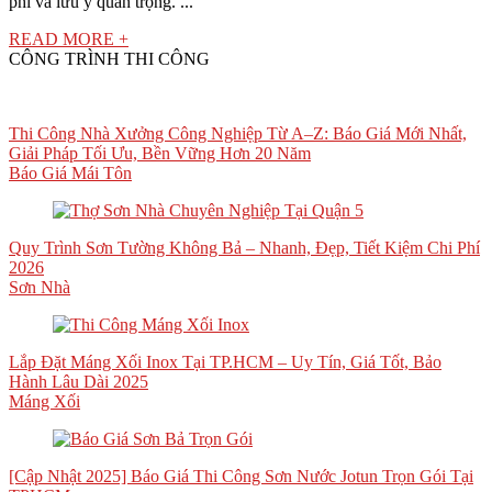
phí và lưu ý quan trọng. ...
READ MORE +
CÔNG TRÌNH THI CÔNG
Thi Công Nhà Xưởng Công Nghiệp Từ A–Z: Báo Giá Mới Nhất,
Giải Pháp Tối Ưu, Bền Vững Hơn 20 Năm
Báo Giá Mái Tôn
Quy Trình Sơn Tường Không Bả – Nhanh, Đẹp, Tiết Kiệm Chi Phí
2026
Sơn Nhà
Lắp Đặt Máng Xối Inox Tại TP.HCM – Uy Tín, Giá Tốt, Bảo
Hành Lâu Dài 2025
Máng Xối
[Cập Nhật 2025] Báo Giá Thi Công Sơn Nước Jotun Trọn Gói Tại