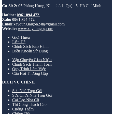
Cơ Sở 2:
05 Phùng Hưng, Khu phố 1, Quận 5, Hồ Chí Minh
Hotline:
0961 894 472
Zalo:
0961 894 472
Email:
xaydungsaigon24h@gmail.com
Website:
www.xaydungsg.com
Giới Thiệu
Liên Hệ
Chính Sách Bảo Hành
Điều Khoản Sử Dụng
Vận Chuyển Giao Nhận
Chính Sách Thanh Toán
Quy Trình Làm Việc
Câu Hỏi Thường Gặp
DỊCH VỤ CHÍNH
Sơn Nhà Trọn Gói
Sửa Chữa Nhà Trọn Gói
Cải Tạo Nhà Cũ
Thi Công Thạch Cao
Chống Thấm
Chống Dột