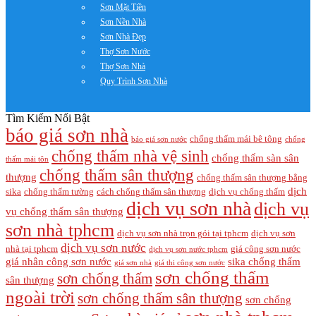
Sơn Mặt Tiền
Sơn Nền Nhà
Sơn Nhà Đẹp
Thợ Sơn Nước
Thợ Sơn Nhà
Quy Trình Sơn Nhà
Tìm Kiếm Nổi Bật
báo giá sơn nhà
chống thấm mái bê tông
báo giá sơn nước
chống
chống thấm nhà vệ sinh
chống thấm sàn sân
thấm mái tôn
chống thấm sân thượng
thượng
chống thấm sân thượng bằng
dịch
sika
chống thấm tường
cách chống thấm sân thượng
dịch vụ chống thấm
dịch vụ sơn nhà
dịch vụ
vụ chống thấm sân thượng
sơn nhà tphcm
dịch vụ sơn nhà trọn gói tại tphcm
dịch vụ sơn
dịch vụ sơn nước
nhà tại tphcm
giá công sơn nước
dịch vụ sơn nước tphcm
giá nhân công sơn nước
sika chống thấm
giá sơn nhà
giá thi công sơn nước
sơn chống thấm
sơn chống thấm
sân thượng
ngoài trời
sơn chống thấm sân thượng
sơn chống