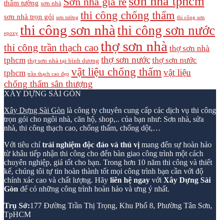
sơn nhà tphcm
Sơn nhà giá rẻ
thấm tường
sơn nhà
thi công chống thấm
sơn nhà trọn gói
sơn tường
thi công sơn
thi công sơn nhà
thi công sơn nước
epoxy
thợ sơn nhà
thi công trần thạch cao
thợ sơn nhà
thợ sơn nước
tphcm
thợ sơn nước
thợ sơn nhà tại bình dương
vật liệu chống thấm
vật liệu
tphcm
trần thạch cao đẹp
chống thấm sân thượng
XÂY DỰNG SÀI GÒN
Xây Dựng Sài Gòn
là công ty chuyên cung cấp các dịch vụ thi công
trọn gói cho ngôi nhà, căn hộ, shop,.. của bạn như: Sơn nhà, sửa
nhà, thi công thạch cao, chống thấm, chống dột,…
Với tiêu chí
trải nghiệm độc đáo và thú vị
mang đến sự hoàn hảo
từ khâu tiếp nhận thi công cho đến bàn giao công trình một cách
chuyên nghiệp, giá tốt cho bạn. Trong hơn 10 năm thi công và thiết
kế, chúng tôi tự tin hoàn thành tốt mọi công trình bạn cần với độ
chính xác cao và chất lượng. Hãy
liên hệ ngay
với
Xây Dựng Sài
Gòn
để có những công trình hoàn hảo và ưng ý nhất.
Trụ Sở:
177 Đường Trần Thị Trọng, Khu Phố 8, Phường Tân Sơn,
TpHCM