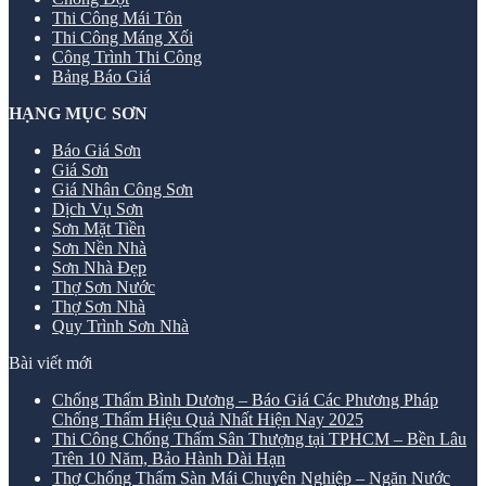
Thi Công Mái Tôn
Thi Công Máng Xối
Công Trình Thi Công
Bảng Báo Giá
HẠNG MỤC SƠN
Báo Giá Sơn
Giá Sơn
Giá Nhân Công Sơn
Dịch Vụ Sơn
Sơn Mặt Tiền
Sơn Nền Nhà
Sơn Nhà Đẹp
Thợ Sơn Nước
Thợ Sơn Nhà
Quy Trình Sơn Nhà
Bài viết mới
Chống Thấm Bình Dương – Báo Giá Các Phương Pháp
Chống Thấm Hiệu Quả Nhất Hiện Nay 2025
Thi Công Chống Thấm Sân Thượng tại TPHCM – Bền Lâu
Trên 10 Năm, Bảo Hành Dài Hạn
Thợ Chống Thấm Sàn Mái Chuyên Nghiệp – Ngăn Nước