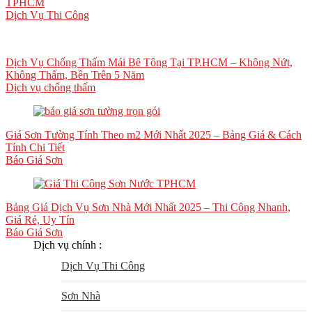
TPHCM
Dịch Vụ Thi Công
Dịch Vụ Chống Thấm Mái Bê Tông Tại TP.HCM – Không Nứt,
Không Thấm, Bền Trên 5 Năm
Dịch vụ chống thấm
Giá Sơn Tường Tính Theo m2 Mới Nhất 2025 – Bảng Giá & Cách
Tính Chi Tiết
Báo Giá Sơn
Bảng Giá Dịch Vụ Sơn Nhà Mới Nhất 2025 – Thi Công Nhanh,
Giá Rẻ, Uy Tín
Báo Giá Sơn
Dịch vụ chính :
Dịch Vụ Thi Công
Sơn Nhà