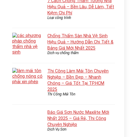
7 Cách Chống Thấm Tường Nhà
Hiệu Quả – Bền Lâu, Dễ Làm, Tiết
Kiệm Chi Phí
Loại công trình
Chống Thấm Sàn Nhà Vệ Sinh
Hiệu Quả – Hướng Dẫn Chi Tiết &
Bảng Giá Mới Nhất 2025
Dịch vụ chống thấm
Thi Công Làm Mái Tôn Chuyên
Nghiệp – Bền Đẹp – Nhanh
Chóng – Giá Tốt Tại TP.HCM
2025
Thi Công Mái Tôn
Báo Giá Sơn Nước Maxilite Mới
Nhất 2025 – Giá Rẻ, Thi Công
Chuyên Nghiệp
Dịch Vụ Sơn