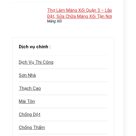
Thợ Làm Máng Xối Quận 3 – Lắp
Đặt, Sửa Chữa Máng Xối Tận Nơi
Máng Xối
Dịch vụ chính :
Dịch Vụ Thi Công
Sơn Nhà
Thạch Cao
Mái Tôn
Chống Dột
Chống Thấm