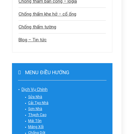
Chống thấm ban công – logia
Chống thấm khe hở – cổ ống
Chống thấm tường
Blog – Tin tức
MENU ĐIỀU HƯỚNG
Dịch Vụ Chính
Sửa Nhà
Cải Tạo Nhà
Sơn Nhà
Thạch Cao
Mái Tôn
Máng Xối
Chống Dột