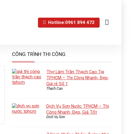
Hotline:0961 894 472
CÔNG TRÌNH THI CÔNG
Thợ Làm Trần Thạch Cao Tại
TP.HCM – Thi Công Nhanh, Đẹp,
Giá rẻ Số 1
Thạch Cao
Dịch Vụ Sơn Nước TPHCM – Thi
Công Nhanh, Đẹp, Giá Tốt
Dịch Vụ Sơn