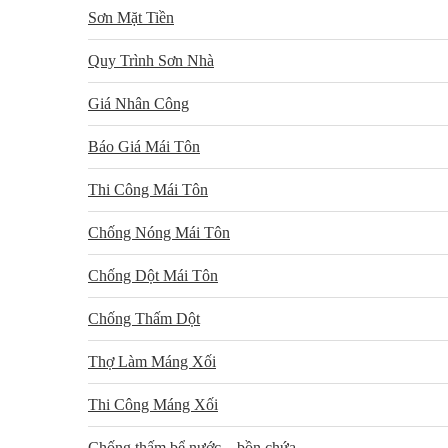
Sơn Mặt Tiền
Quy Trình Sơn Nhà
Giá Nhân Công
Báo Giá Mái Tôn
Thi Công Mái Tôn
Chống Nóng Mái Tôn
Chống Dột Mái Tôn
Chống Thấm Dột
Thợ Làm Máng Xối
Thi Công Máng Xối
Chống thấm bể nước – bồn chứa