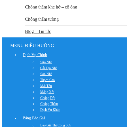
Chống thấm khe hở – cổ ống
Chống thấm tường
Blog – Tin tức
MENU ĐIỀU HƯỚNG
Dịch Vụ Chính
Sửa Nhà
Cải Tạo Nhà
Sơn Nhà
Thạch Cao
Mái Tôn
Máng Xối
Chống Dột
Chống Thấm
Dịch Vụ Khác
Bảng Báo Giá
Báo Giá Thi Công Sơn