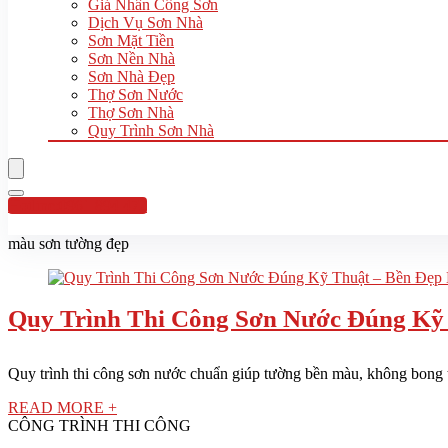
Giá Nhân Công Sơn
Dịch Vụ Sơn Nhà
Sơn Mặt Tiền
Sơn Nền Nhà
Sơn Nhà Đẹp
Thợ Sơn Nước
Thợ Sơn Nhà
Quy Trình Sơn Nhà
Hotline:0961 894 472
màu sơn tường đẹp
Quy Trình Thi Công Sơn Nước Đúng Kỹ 
Quy trình thi công sơn nước chuẩn giúp tường bền màu, không bong tr
READ MORE +
CÔNG TRÌNH THI CÔNG