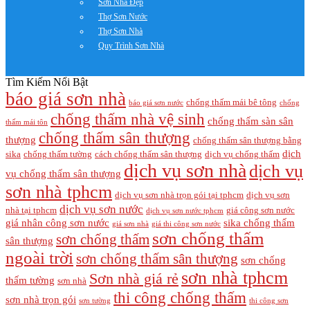
Sơn Nhà Đẹp
Thợ Sơn Nước
Thợ Sơn Nhà
Quy Trình Sơn Nhà
Tìm Kiếm Nổi Bật
báo giá sơn nhà
chống thấm mái bê tông
báo giá sơn nước
chống
chống thấm nhà vệ sinh
chống thấm sàn sân
thấm mái tôn
chống thấm sân thượng
thượng
chống thấm sân thượng bằng
dịch
sika
chống thấm tường
cách chống thấm sân thượng
dịch vụ chống thấm
dịch vụ sơn nhà
dịch vụ
vụ chống thấm sân thượng
sơn nhà tphcm
dịch vụ sơn nhà trọn gói tại tphcm
dịch vụ sơn
dịch vụ sơn nước
nhà tại tphcm
giá công sơn nước
dịch vụ sơn nước tphcm
giá nhân công sơn nước
sika chống thấm
giá sơn nhà
giá thi công sơn nước
sơn chống thấm
sơn chống thấm
sân thượng
ngoài trời
sơn chống thấm sân thượng
sơn chống
sơn nhà tphcm
Sơn nhà giá rẻ
thấm tường
sơn nhà
thi công chống thấm
sơn nhà trọn gói
sơn tường
thi công sơn