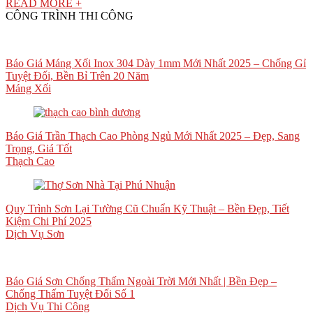
READ MORE +
CÔNG TRÌNH THI CÔNG
Báo Giá Máng Xối Inox 304 Dày 1mm Mới Nhất 2025 – Chống Gỉ
Tuyệt Đối, Bền Bỉ Trên 20 Năm
Máng Xối
Báo Giá Trần Thạch Cao Phòng Ngủ Mới Nhất 2025 – Đẹp, Sang
Trọng, Giá Tốt
Thạch Cao
Quy Trình Sơn Lại Tường Cũ Chuẩn Kỹ Thuật – Bền Đẹp, Tiết
Kiệm Chi Phí 2025
Dịch Vụ Sơn
Báo Giá Sơn Chống Thấm Ngoài Trời Mới Nhất | Bền Đẹp –
Chống Thấm Tuyệt Đối Số 1
Dịch Vụ Thi Công