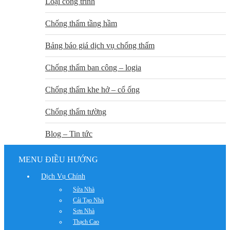
Loại công trình
Chống thấm tầng hầm
Bảng báo giá dịch vụ chống thấm
Chống thấm ban công – logia
Chống thấm khe hở – cổ ống
Chống thấm tường
Blog – Tin tức
MENU ĐIỀU HƯỚNG
Dịch Vụ Chính
Sửa Nhà
Cải Tạo Nhà
Sơn Nhà
Thạch Cao