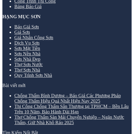
Công Trình Thi Công
Bảng Báo Giá
HẠNG MỤC SƠN
Báo Giá Sơn
Giá Sơn
Giá Nhân Công Sơn
Dịch Vụ Sơn
Sơn Mặt Tiền
Sơn Nền Nhà
Sơn Nhà Đẹp
Thợ Sơn Nước
Thợ Sơn Nhà
Quy Trình Sơn Nhà
Bài viết mới
Chống Thấm Bình Dương – Báo Giá Các Phương Pháp
Chống Thấm Hiệu Quả Nhất Hiện Nay 2025
Thi Công Chống Thấm Sân Thượng tại TPHCM – Bền Lâu
Trên 10 Năm, Bảo Hành Dài Hạn
Thợ Chống Thấm Sàn Mái Chuyên Nghiệp – Ngăn Nước
Thấm, Giữ Nhà Khô Ráo 2025
Tìm Kiếm Nổi Bật