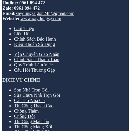
Hotline:
0961 894 472
Zalo:
0961 894 472
Email:
xaydungsaigon24h@gmail.com
Website:
www.xaydungsg.com
Giới Thiệu
Liên Hệ
Chính Sách Bảo Hành
Điều Khoản Sử Dụng
Vận Chuyển Giao Nhận
Chính Sách Thanh Toán
Quy Trình Làm Việc
Câu Hỏi Thường Gặp
DỊCH VỤ CHÍNH
Sơn Nhà Trọn Gói
Sửa Chữa Nhà Trọn Gói
Cải Tạo Nhà Cũ
Thi Công Thạch Cao
Chống Thấm
Chống Dột
Thi Công Mái Tôn
Thi Công Máng Xối