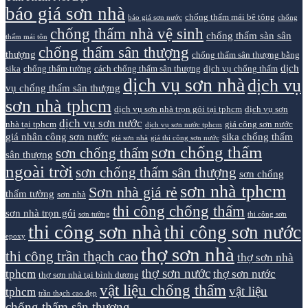
báo giá sơn nhà
chống thấm mái bê tông
báo giá sơn nước
chống
chống thấm nhà vệ sinh
chống thấm sàn sân
thấm mái tôn
chống thấm sân thượng
thượng
chống thấm sân thượng bằng
dịch
sika
chống thấm tường
cách chống thấm sân thượng
dịch vụ chống thấm
dịch vụ sơn nhà
dịch vụ
vụ chống thấm sân thượng
sơn nhà tphcm
dịch vụ sơn nhà trọn gói tại tphcm
dịch vụ sơn
dịch vụ sơn nước
nhà tại tphcm
giá công sơn nước
dịch vụ sơn nước tphcm
giá nhân công sơn nước
sika chống thấm
giá sơn nhà
giá thi công sơn nước
sơn chống thấm
sơn chống thấm
sân thượng
ngoài trời
sơn chống thấm sân thượng
sơn chống
sơn nhà tphcm
Sơn nhà giá rẻ
thấm tường
sơn nhà
thi công chống thấm
sơn nhà trọn gói
sơn tường
thi công sơn
thi công sơn nhà
thi công sơn nước
epoxy
thợ sơn nhà
thi công trần thạch cao
thợ sơn nhà
thợ sơn nước
tphcm
thợ sơn nước
thợ sơn nhà tại bình dương
vật liệu chống thấm
vật liệu
tphcm
trần thạch cao đẹp
chống thấm sân thượng