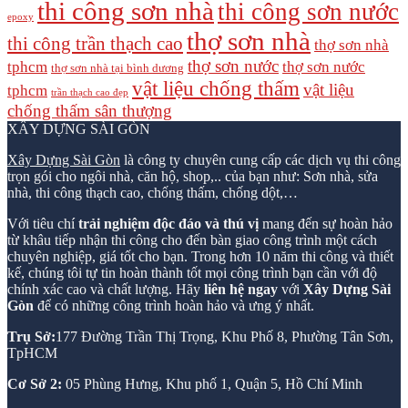
thi công sơn nhà
thi công sơn nước
epoxy
thợ sơn nhà
thi công trần thạch cao
thợ sơn nhà
thợ sơn nước
tphcm
thợ sơn nước
thợ sơn nhà tại bình dương
vật liệu chống thấm
vật liệu
tphcm
trần thạch cao đẹp
chống thấm sân thượng
XÂY DỰNG SÀI GÒN
Xây Dựng Sài Gòn
là công ty chuyên cung cấp các dịch vụ thi công
trọn gói cho ngôi nhà, căn hộ, shop,.. của bạn như: Sơn nhà, sửa
nhà, thi công thạch cao, chống thấm, chống dột,…
Với tiêu chí
trải nghiệm độc đáo và thú vị
mang đến sự hoàn hảo
từ khâu tiếp nhận thi công cho đến bàn giao công trình một cách
chuyên nghiệp, giá tốt cho bạn. Trong hơn 10 năm thi công và thiết
kế, chúng tôi tự tin hoàn thành tốt mọi công trình bạn cần với độ
chính xác cao và chất lượng. Hãy
liên hệ ngay
với
Xây Dựng Sài
Gòn
để có những công trình hoàn hảo và ưng ý nhất.
Trụ Sở:
177 Đường Trần Thị Trọng, Khu Phố 8, Phường Tân Sơn,
TpHCM
Cơ Sở 2:
05 Phùng Hưng, Khu phố 1, Quận 5, Hồ Chí Minh