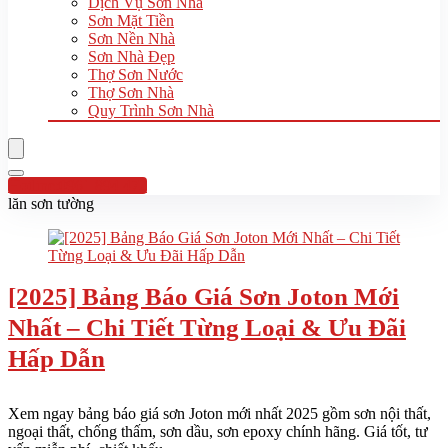
Dịch Vụ Sơn Nhà
Sơn Mặt Tiền
Sơn Nền Nhà
Sơn Nhà Đẹp
Thợ Sơn Nước
Thợ Sơn Nhà
Quy Trình Sơn Nhà
Hotline:0961 894 472
lăn sơn tường
[2025] Bảng Báo Giá Sơn Joton Mới
Nhất – Chi Tiết Từng Loại & Ưu Đãi
Hấp Dẫn
Xem ngay bảng báo giá sơn Joton mới nhất 2025 gồm sơn nội thất,
ngoại thất, chống thấm, sơn dầu, sơn epoxy chính hãng. Giá tốt, tư