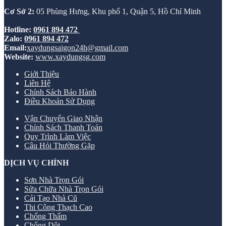
Cơ Sở 2:
05 Phùng Hưng, Khu phố 1, Quận 5, Hồ Chí Minh
Hotline:
0961 894 472
Zalo:
0961 894 472
Email:
xaydungsaigon24h@gmail.com
Website:
www.xaydungsg.com
Giới Thiệu
Liên Hệ
Chính Sách Bảo Hành
Điều Khoản Sử Dụng
Vận Chuyển Giao Nhận
Chính Sách Thanh Toán
Quy Trình Làm Việc
Câu Hỏi Thường Gặp
DỊCH VỤ CHÍNH
Sơn Nhà Trọn Gói
Sửa Chữa Nhà Trọn Gói
Cải Tạo Nhà Cũ
Thi Công Thạch Cao
Chống Thấm
Chống Dột