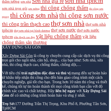
sơn nhà tphcm
Sơn nhà giá rẻ
thấm tường
sơn nhà
thi công chống thấm
sơn nhà trọn gói
sơn tường
thi công sơn
thi công sơn nhà
thi công sơn nước
epoxy
thợ sơn nhà
thi công trần thạch cao
thợ sơn nhà
thợ sơn nước
tphcm
thợ sơn nước
thợ sơn nhà tại bình dương
vật liệu chống thấm
vật liệu
tphcm
trần thạch cao đẹp
chống thấm sân thượng
XÂY DỰNG SÀI GÒN
Xây Dựng Sài Gòn
là công ty chuyên cung cấp các dịch vụ thi công
trọn gói cho ngôi nhà, căn hộ, shop,.. của bạn như: Sơn nhà, sửa
nhà, thi công thạch cao, chống thấm, chống dột,…
Với tiêu chí
trải nghiệm độc đáo và thú vị
mang đến sự hoàn hảo
từ khâu tiếp nhận thi công cho đến bàn giao công trình một cách
chuyên nghiệp, giá tốt cho bạn. Trong hơn 10 năm thi công và thiết
kế, chúng tôi tự tin hoàn thành tốt mọi công trình bạn cần với độ
chính xác cao và chất lượng. Hãy
liên hệ ngay
với
Xây Dựng Sài
Gòn
để có những công trình hoàn hảo và ưng ý nhất.
Trụ Sở:
177 Đường Trần Thị Trọng, Khu Phố 8, Phường Tân Sơn,
TpHCM