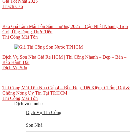
Giá Tốt Nhất 2025
Thạch Cao
Báo Giá Làm Mái Tôn Sân Thượng 2025 – Cập Nhật Nhanh, Trọn
Gói, Ứng Dụng Thực Tiễn
Thi Công Mái Tôn
Dịch Vụ Sơn Nhà Giá Rẻ HCM | Thi Công Nhanh – Đẹp – Bền –
Bảo Hành Dài
Dịch Vụ Sơn
Thi Công Mái Tôn Nhà Cấp 4 – Bền Đẹp, Tiết Kiệm, Chống Dột &
Chống Nóng Uy Tín Tại TP.HCM
Thi Công Mái Tôn
Dịch vụ chính :
Dịch Vụ Thi Công
Sơn Nhà