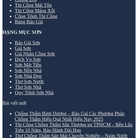
Thi Công Mái Tôn
Thi Công Máng Xối
Công Trình Thi Công
Bảng Báo Giá
HẠNG MỤC SƠN
Báo Giá Sơn
Giá Sơn
Giá Nhân Công Sơn
Dịch Vụ Sơn
Sơn Mặt Tiền
Sơn Nền Nhà
Sơn Nhà Đẹp
Thợ Sơn Nước
Thợ Sơn Nhà
Quy Trình Sơn Nhà
Bài viết mới
Chống Thấm Bình Dương – Báo Giá Các Phương Pháp
Chống Thấm Hiệu Quả Nhất Hiện Nay 2025
Thi Công Chống Thấm Sân Thượng tại TPHCM – Bền Lâu
Trên 10 Năm, Bảo Hành Dài Hạn
Thợ Chống Thấm Sàn Mái Chuyên Nghiệp – Ngăn Nước