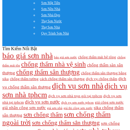
Sơn Mặt Tiền
Sơn Nền Nhà
Sơn Nhà Đẹp
Thợ Sơn Nước
Thợ Sơn Nhà
Quy Trình Sơn Nhà
Tìm Kiếm Nổi Bật
báo giá sơn nhà
chống thấm mái bê tông
báo giá sơn nước
chống
chống thấm nhà vệ sinh
chống thấm sàn sân
thấm mái tôn
chống thấm sân thượng
thượng
chống thấm sân thượng bằng
dịch
sika
chống thấm tường
cách chống thấm sân thượng
dịch vụ chống thấm
dịch vụ sơn nhà
dịch vụ
vụ chống thấm sân thượng
sơn nhà tphcm
dịch vụ sơn nhà trọn gói tại tphcm
dịch vụ sơn
dịch vụ sơn nước
nhà tại tphcm
giá công sơn nước
dịch vụ sơn nước tphcm
giá nhân công sơn nước
sika chống thấm
giá sơn nhà
giá thi công sơn nước
sơn chống thấm
sơn chống thấm
sân thượng
ngoài trời
sơn chống thấm sân thượng
sơn chống