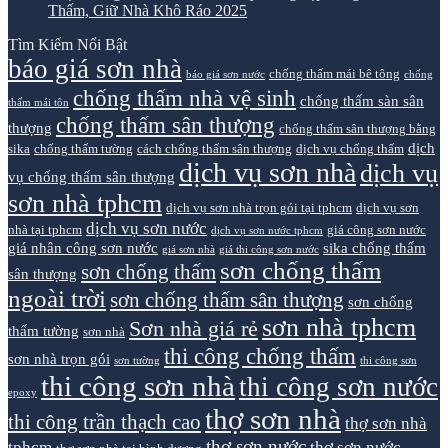
Thấm, Giữ Nhà Khô Ráo 2025
Tìm Kiếm Nổi Bật
báo giá sơn nhà
chống thấm mái bê tông
báo giá sơn nước
chống
chống thấm nhà vệ sinh
chống thấm sàn sân
thấm mái tôn
chống thấm sân thượng
thượng
chống thấm sân thượng bằng
dịch
sika
chống thấm tường
cách chống thấm sân thượng
dịch vụ chống thấm
dịch vụ sơn nhà
dịch vụ
vụ chống thấm sân thượng
sơn nhà tphcm
dịch vụ sơn nhà trọn gói tại tphcm
dịch vụ sơn
dịch vụ sơn nước
nhà tại tphcm
giá công sơn nước
dịch vụ sơn nước tphcm
giá nhân công sơn nước
sika chống thấm
giá sơn nhà
giá thi công sơn nước
sơn chống thấm
sơn chống thấm
sân thượng
ngoài trời
sơn chống thấm sân thượng
sơn chống
sơn nhà tphcm
Sơn nhà giá rẻ
thấm tường
sơn nhà
thi công chống thấm
sơn nhà trọn gói
sơn tường
thi công sơn
thi công sơn nhà
thi công sơn nước
epoxy
thợ sơn nhà
thi công trần thạch cao
thợ sơn nhà
thợ sơn nước
tphcm
thợ sơn nước