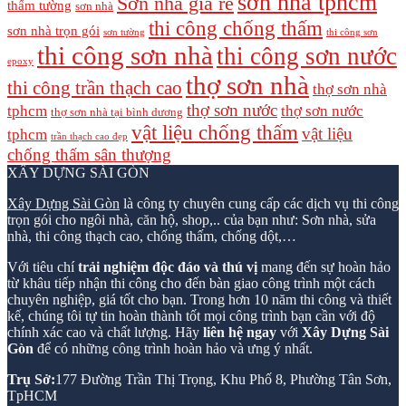
sơn nhà tphcm
Sơn nhà giá rẻ
thấm tường
sơn nhà
thi công chống thấm
sơn nhà trọn gói
sơn tường
thi công sơn
thi công sơn nhà
thi công sơn nước
epoxy
thợ sơn nhà
thi công trần thạch cao
thợ sơn nhà
thợ sơn nước
tphcm
thợ sơn nước
thợ sơn nhà tại bình dương
vật liệu chống thấm
vật liệu
tphcm
trần thạch cao đẹp
chống thấm sân thượng
XÂY DỰNG SÀI GÒN
Xây Dựng Sài Gòn
là công ty chuyên cung cấp các dịch vụ thi công
trọn gói cho ngôi nhà, căn hộ, shop,.. của bạn như: Sơn nhà, sửa
nhà, thi công thạch cao, chống thấm, chống dột,…
Với tiêu chí
trải nghiệm độc đáo và thú vị
mang đến sự hoàn hảo
từ khâu tiếp nhận thi công cho đến bàn giao công trình một cách
chuyên nghiệp, giá tốt cho bạn. Trong hơn 10 năm thi công và thiết
kế, chúng tôi tự tin hoàn thành tốt mọi công trình bạn cần với độ
chính xác cao và chất lượng. Hãy
liên hệ ngay
với
Xây Dựng Sài
Gòn
để có những công trình hoàn hảo và ưng ý nhất.
Trụ Sở:
177 Đường Trần Thị Trọng, Khu Phố 8, Phường Tân Sơn,
TpHCM