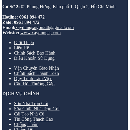
Cơ Sở 2:
05 Phùng Hưng, Khu phố 1, Quận 5, Hồ Chí Minh
Hotline:
0961 894 472
Zalo:
0961 894 472
Email:
xaydungsaigon24h@gmail.com
Website:
www.xaydungsg.com
Giới Thiệu
Liên Hệ
Chính Sách Bảo Hành
Điều Khoản Sử Dụng
Vận Chuyển Giao Nhận
Chính Sách Thanh Toán
Quy Trình Làm Việc
Câu Hỏi Thường Gặp
DỊCH VỤ CHÍNH
Sơn Nhà Trọn Gói
Sửa Chữa Nhà Trọn Gói
Cải Tạo Nhà Cũ
Thi Công Thạch Cao
Chống Thấm
Chống Dột