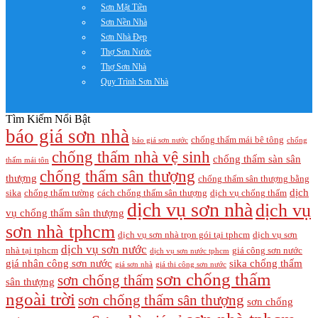
Sơn Mặt Tiền
Sơn Nền Nhà
Sơn Nhà Đẹp
Thợ Sơn Nước
Thợ Sơn Nhà
Quy Trình Sơn Nhà
Tìm Kiếm Nổi Bật
báo giá sơn nhà
chống thấm mái bê tông
báo giá sơn nước
chống
chống thấm nhà vệ sinh
chống thấm sàn sân
thấm mái tôn
chống thấm sân thượng
thượng
chống thấm sân thượng bằng
dịch
sika
chống thấm tường
cách chống thấm sân thượng
dịch vụ chống thấm
dịch vụ sơn nhà
dịch vụ
vụ chống thấm sân thượng
sơn nhà tphcm
dịch vụ sơn nhà trọn gói tại tphcm
dịch vụ sơn
dịch vụ sơn nước
nhà tại tphcm
giá công sơn nước
dịch vụ sơn nước tphcm
giá nhân công sơn nước
sika chống thấm
giá sơn nhà
giá thi công sơn nước
sơn chống thấm
sơn chống thấm
sân thượng
ngoài trời
sơn chống thấm sân thượng
sơn chống