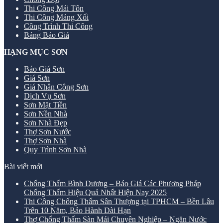
Thi Công Mái Tôn
Thi Công Máng Xối
Công Trình Thi Công
Bảng Báo Giá
HẠNG MỤC SƠN
Báo Giá Sơn
Giá Sơn
Giá Nhân Công Sơn
Dịch Vụ Sơn
Sơn Mặt Tiền
Sơn Nền Nhà
Sơn Nhà Đẹp
Thợ Sơn Nước
Thợ Sơn Nhà
Quy Trình Sơn Nhà
Bài viết mới
Chống Thấm Bình Dương – Báo Giá Các Phương Pháp
Chống Thấm Hiệu Quả Nhất Hiện Nay 2025
Thi Công Chống Thấm Sân Thượng tại TPHCM – Bền Lâu
Trên 10 Năm, Bảo Hành Dài Hạn
Thợ Chống Thấm Sàn Mái Chuyên Nghiệp – Ngăn Nước