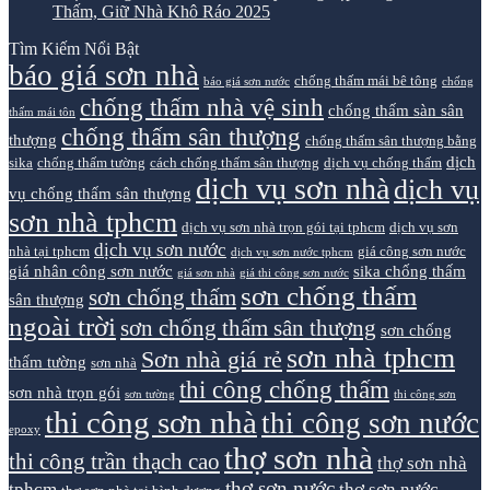
Thấm, Giữ Nhà Khô Ráo 2025
Tìm Kiếm Nổi Bật
báo giá sơn nhà
chống thấm mái bê tông
báo giá sơn nước
chống
chống thấm nhà vệ sinh
chống thấm sàn sân
thấm mái tôn
chống thấm sân thượng
thượng
chống thấm sân thượng bằng
dịch
sika
chống thấm tường
cách chống thấm sân thượng
dịch vụ chống thấm
dịch vụ sơn nhà
dịch vụ
vụ chống thấm sân thượng
sơn nhà tphcm
dịch vụ sơn nhà trọn gói tại tphcm
dịch vụ sơn
dịch vụ sơn nước
nhà tại tphcm
giá công sơn nước
dịch vụ sơn nước tphcm
giá nhân công sơn nước
sika chống thấm
giá sơn nhà
giá thi công sơn nước
sơn chống thấm
sơn chống thấm
sân thượng
ngoài trời
sơn chống thấm sân thượng
sơn chống
sơn nhà tphcm
Sơn nhà giá rẻ
thấm tường
sơn nhà
thi công chống thấm
sơn nhà trọn gói
sơn tường
thi công sơn
thi công sơn nhà
thi công sơn nước
epoxy
thợ sơn nhà
thi công trần thạch cao
thợ sơn nhà
thợ sơn nước
tphcm
thợ sơn nước