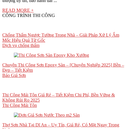
thượng uy tín, bảo hành dài ...
READ MORE +
CÔNG TRÌNH THI CÔNG
Chống Thấm Ngược Tường Trong Nhà – Giải Pháp Xử Lý Ẩm
Mốc Hiệu Quả Từ Gốc
Dịch vụ chống thấm
Chuyên Thi Công Sơn Epoxy Sàn – [Chuyên Nghiệp 2025] Bền –
Đẹp – Tiết Kiệm
Báo Giá Sơn
Thi Công Mái Tôn Giá Rẻ – Tiết Kiệm Chi Phí, Bền Vững &
Không Rủi Ro 2025
Thi Công Mái Tôn
Thợ Sơn Nhà Tại Dĩ An – Uy Tín, Giá Rẻ, Có Mặt Ngay Trong