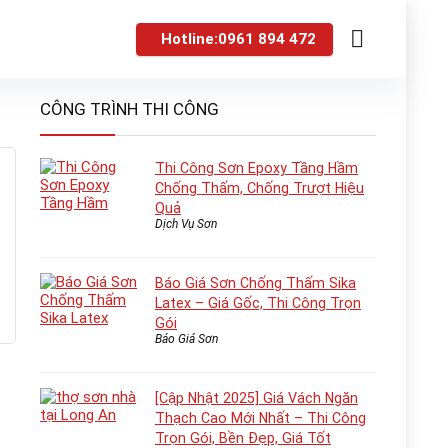
Hotline:0961 894 472
CÔNG TRÌNH THI CÔNG
Thi Công Sơn Epoxy Tầng Hầm
Chống Thấm, Chống Trượt Hiệu
Quả
Dịch Vụ Sơn
Báo Giá Sơn Chống Thấm Sika
Latex – Giá Gốc, Thi Công Trọn
Gói
Báo Giá Sơn
[Cập Nhật 2025] Giá Vách Ngăn
Thạch Cao Mới Nhất – Thi Công
Trọn Gói, Bền Đẹp, Giá Tốt