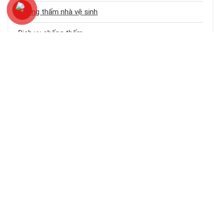
Chống thấm nhà vệ sinh
Dịch vụ chống thấm
Chống thấm sân thượng
Chống thấm trần nhà
Chống thấm nhà cũ
Loại công trình
Chống thấm tầng hầm
Bảng báo giá dịch vụ chống thấm
Chống thấm ban công – logia
Chống thấm khe hở – cổ ống