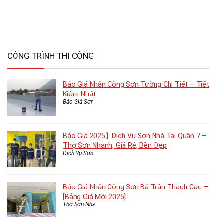
CÔNG TRÌNH THI CÔNG
Báo Giá Nhân Công Sơn Tường Chi Tiết – Tiết
Kiệm Nhất
Báo Giá Sơn
Báo Giá 2025】Dịch Vụ Sơn Nhà Tại Quận 7 –
Thợ Sơn Nhanh, Giá Rẻ, Bền Đẹp
Dịch Vụ Sơn
Báo Giá Nhân Công Sơn Bả Trần Thạch Cao –
[Bảng Giá Mới 2025]
Thợ Sơn Nhà