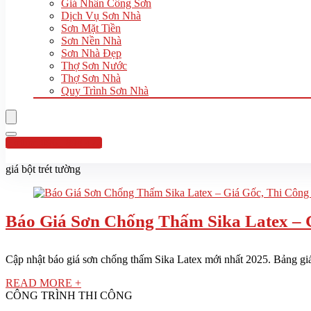
Giá Nhân Công Sơn
Dịch Vụ Sơn Nhà
Sơn Mặt Tiền
Sơn Nền Nhà
Sơn Nhà Đẹp
Thợ Sơn Nước
Thợ Sơn Nhà
Quy Trình Sơn Nhà
Hotline:0961 894 472
giá bột trét tường
Báo Giá Sơn Chống Thấm Sika Latex – 
Cập nhật báo giá sơn chống thấm Sika Latex mới nhất 2025. Bảng giá vậ
READ MORE +
CÔNG TRÌNH THI CÔNG