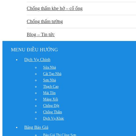
Chống thấm khe hở – cổ ống
Chống thấm tường
Blog – Tin tức
MENU ĐIỀU HƯỚNG
Dịch Vụ Chính
Sửa Nhà
Cải Tạo Nhà
Sơn Nhà
Thạch Cao
Mái Tôn
Máng Xối
Chống Dột
Chống Thấm
Dịch Vụ Khác
Bảng Báo Giá
Báo Giá Thi Công Sơn