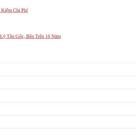
 Kiệm Chi Phí
Lý Tận Gốc, Bền Trên 10 Năm