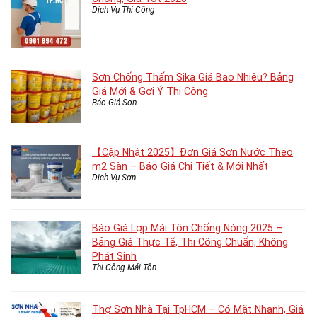
Dịch Vụ Thi Công
Sơn Chống Thấm Sika Giá Bao Nhiêu? Bảng
Giá Mới & Gợi Ý Thi Công
Báo Giá Sơn
【Cập Nhật 2025】Đơn Giá Sơn Nước Theo
m2 Sàn – Báo Giá Chi Tiết & Mới Nhất
Dịch Vụ Sơn
Báo Giá Lợp Mái Tôn Chống Nóng 2025 –
Bảng Giá Thực Tế, Thi Công Chuẩn, Không
Phát Sinh
Thi Công Mái Tôn
Thợ Sơn Nhà Tại TpHCM – Có Mặt Nhanh, Giá