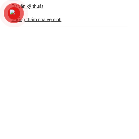
Tư vấn kỹ thuật
Chống thấm nhà vệ sinh
Dịch vụ chống thấm
Chống thấm sân thượng
Chống thấm trần nhà
Chống thấm nhà cũ
Loại công trình
Chống thấm tầng hầm
Bảng báo giá dịch vụ chống thấm
Chống thấm ban công – logia