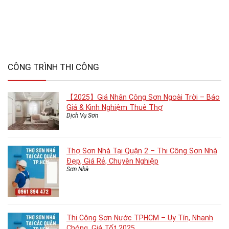
CÔNG TRÌNH THI CÔNG
【2025】Giá Nhân Công Sơn Ngoài Trời – Báo
Giá & Kinh Nghiệm Thuê Thợ
Dịch Vụ Sơn
Thợ Sơn Nhà Tại Quận 2 – Thi Công Sơn Nhà
Đẹp, Giá Rẻ, Chuyên Nghiệp
Sơn Nhà
Thi Công Sơn Nước TPHCM – Uy Tín, Nhanh
Chóng, Giá Tốt 2025