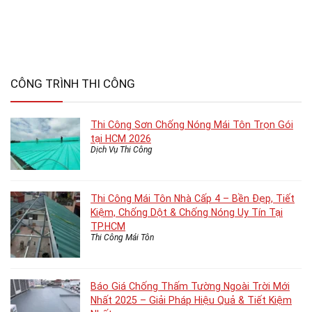
CÔNG TRÌNH THI CÔNG
Thi Công Sơn Chống Nóng Mái Tôn Trọn Gói
tại HCM 2026
Dịch Vụ Thi Công
Thi Công Mái Tôn Nhà Cấp 4 – Bền Đẹp, Tiết
Kiệm, Chống Dột & Chống Nóng Uy Tín Tại
TP.HCM
Thi Công Mái Tôn
Báo Giá Chống Thấm Tường Ngoài Trời Mới
Nhất 2025 – Giải Pháp Hiệu Quả & Tiết Kiệm