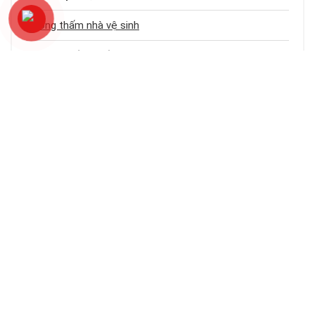
Chống thấm nhà vệ sinh
Dịch vụ chống thấm
Chống thấm sân thượng
Chống thấm trần nhà
Chống thấm nhà cũ
Loại công trình
Chống thấm tầng hầm
Bảng báo giá dịch vụ chống thấm
Chống thấm ban công – logia
Chống thấm khe hở – cổ ống