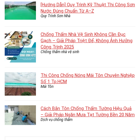
[Hướng Dẫn] Quy Trình Kỹ Thuật Thi Công Sơn
Nước Đúng Chuẩn Từ A–Z
Quy Trình Sơn Nhà
Chống Thấm Nhà Vệ Sinh Không Cần Đục
Gạch – Giải Pháp Triệt Để, Không Ảnh Hưởng
Công Trình 2025
Chống thấm nhà vệ sinh
Thi Công Chống Nóng Mái Tôn Chuyên Nghiệp
Số 1 Tp.HCM
Mái Tôn
Cách Bắn Tôn Chống Thấm Tường Hiệu Quả
– Giải Pháp Ngăn Mưa Tạt Tường Bền 20 Năm
Dịch vụ chống thấm