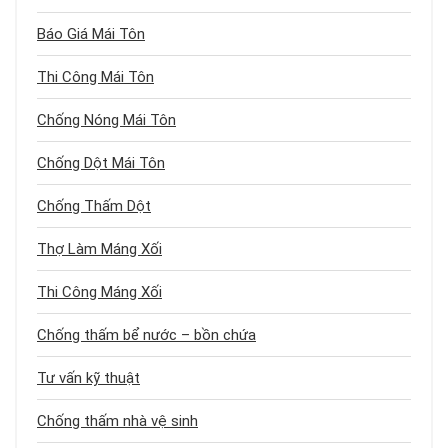
Báo Giá Mái Tôn
Thi Công Mái Tôn
Chống Nóng Mái Tôn
Chống Dột Mái Tôn
Chống Thấm Dột
Thợ Làm Máng Xối
Thi Công Máng Xối
Chống thấm bể nước – bồn chứa
Tư vấn kỹ thuật
Chống thấm nhà vệ sinh