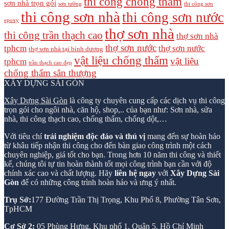
thi công chống thấm
sơn nhà trọn gói
sơn tường
thi công sơn
thi công sơn nhà
thi công sơn nước
epoxy
thợ sơn nhà
thi công trần thạch cao
thợ sơn nhà
thợ sơn nước
tphcm
thợ sơn nước
thợ sơn nhà tại bình dương
vật liệu chống thấm
vật liệu
tphcm
trần thạch cao đẹp
chống thấm sân thượng
XÂY DỰNG SÀI GÒN
Xây Dựng Sài Gòn
là công ty chuyên cung cấp các dịch vụ thi công
trọn gói cho ngôi nhà, căn hộ, shop,.. của bạn như: Sơn nhà, sửa
nhà, thi công thạch cao, chống thấm, chống dột,…
Với tiêu chí
trải nghiệm độc đáo và thú vị
mang đến sự hoàn hảo
từ khâu tiếp nhận thi công cho đến bàn giao công trình một cách
chuyên nghiệp, giá tốt cho bạn. Trong hơn 10 năm thi công và thiết
kế, chúng tôi tự tin hoàn thành tốt mọi công trình bạn cần với độ
chính xác cao và chất lượng. Hãy
liên hệ ngay
với
Xây Dựng Sài
Gòn
để có những công trình hoàn hảo và ưng ý nhất.
Trụ Sở:
177 Đường Trần Thị Trọng, Khu Phố 8, Phường Tân Sơn,
TpHCM
Cơ Sở 2:
05 Phùng Hưng, Khu phố 1, Quận 5, Hồ Chí Minh