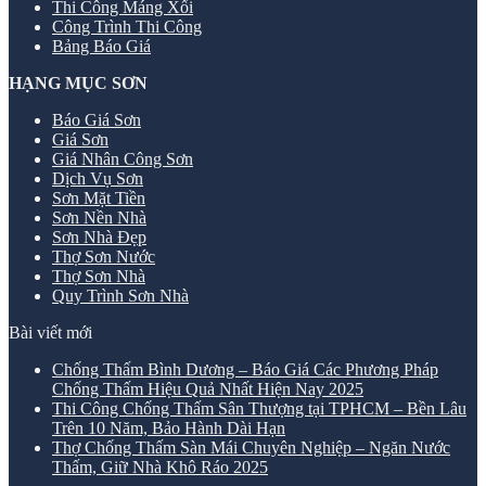
Thi Công Máng Xối
Công Trình Thi Công
Bảng Báo Giá
HẠNG MỤC SƠN
Báo Giá Sơn
Giá Sơn
Giá Nhân Công Sơn
Dịch Vụ Sơn
Sơn Mặt Tiền
Sơn Nền Nhà
Sơn Nhà Đẹp
Thợ Sơn Nước
Thợ Sơn Nhà
Quy Trình Sơn Nhà
Bài viết mới
Chống Thấm Bình Dương – Báo Giá Các Phương Pháp
Chống Thấm Hiệu Quả Nhất Hiện Nay 2025
Thi Công Chống Thấm Sân Thượng tại TPHCM – Bền Lâu
Trên 10 Năm, Bảo Hành Dài Hạn
Thợ Chống Thấm Sàn Mái Chuyên Nghiệp – Ngăn Nước
Thấm, Giữ Nhà Khô Ráo 2025