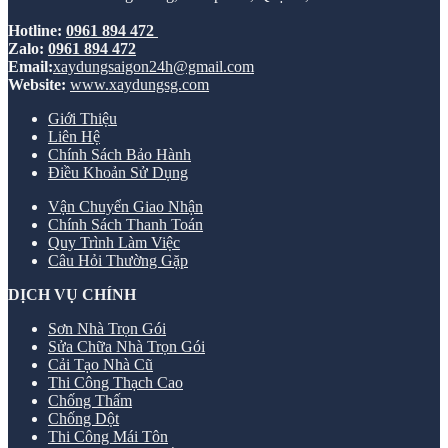
Hotline:
0961 894 472
Zalo:
0961 894 472
Email:
xaydungsaigon24h@gmail.com
Website:
www.xaydungsg.com
Giới Thiệu
Liên Hệ
Chính Sách Bảo Hành
Điều Khoản Sử Dụng
Vận Chuyển Giao Nhận
Chính Sách Thanh Toán
Quy Trình Làm Việc
Câu Hỏi Thường Gặp
DỊCH VỤ CHÍNH
Sơn Nhà Trọn Gói
Sửa Chữa Nhà Trọn Gói
Cải Tạo Nhà Cũ
Thi Công Thạch Cao
Chống Thấm
Chống Dột
Thi Công Mái Tôn