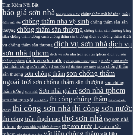
Tìm Kiếm Nổi Bật
báo giá sơn nhà
chống thấm mái bê tông
báo giá sơn nước
chống
chống thấm nhà vệ sinh
chống thấm sàn sân
thấm mái tôn
chống thấm sân thượng
thượng
chống thấm sân thượng bằng
dịch
sika
chống thấm tường
cách chống thấm sân thượng
dịch vụ chống thấm
dịch vụ sơn nhà
dịch vụ
vụ chống thấm sân thượng
sơn nhà tphcm
dịch vụ sơn nhà trọn gói tại tphcm
dịch vụ sơn
dịch vụ sơn nước
nhà tại tphcm
giá công sơn nước
dịch vụ sơn nước tphcm
giá nhân công sơn nước
sika chống thấm
giá sơn nhà
giá thi công sơn nước
sơn chống thấm
sơn chống thấm
sân thượng
ngoài trời
sơn chống thấm sân thượng
sơn chống
sơn nhà tphcm
Sơn nhà giá rẻ
thấm tường
sơn nhà
thi công chống thấm
sơn nhà trọn gói
sơn tường
thi công sơn
thi công sơn nhà
thi công sơn nước
epoxy
thợ sơn nhà
thi công trần thạch cao
thợ sơn nhà
thợ sơn nước
tphcm
thợ sơn nước
thợ sơn nhà tại bình dương
vật liệu chống thấm
vật liệu
tphcm
trần thạch cao đẹp