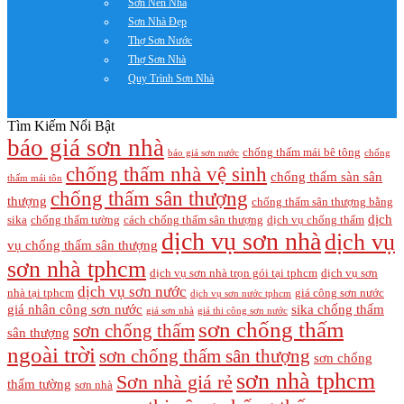
Sơn Nền Nhà
Sơn Nhà Đẹp
Thợ Sơn Nước
Thợ Sơn Nhà
Quy Trình Sơn Nhà
Tìm Kiếm Nổi Bật
báo giá sơn nhà
chống thấm mái bê tông
báo giá sơn nước
chống
chống thấm nhà vệ sinh
chống thấm sàn sân
thấm mái tôn
chống thấm sân thượng
thượng
chống thấm sân thượng bằng
dịch
sika
chống thấm tường
cách chống thấm sân thượng
dịch vụ chống thấm
dịch vụ sơn nhà
dịch vụ
vụ chống thấm sân thượng
sơn nhà tphcm
dịch vụ sơn nhà trọn gói tại tphcm
dịch vụ sơn
dịch vụ sơn nước
nhà tại tphcm
giá công sơn nước
dịch vụ sơn nước tphcm
giá nhân công sơn nước
sika chống thấm
giá sơn nhà
giá thi công sơn nước
sơn chống thấm
sơn chống thấm
sân thượng
ngoài trời
sơn chống thấm sân thượng
sơn chống
sơn nhà tphcm
Sơn nhà giá rẻ
thấm tường
sơn nhà