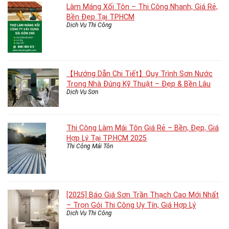
Làm Máng Xối Tôn – Thi Công Nhanh, Giá Rẻ,
Bền Đẹp Tại TPHCM
Dịch Vụ Thi Công
【Hướng Dẫn Chi Tiết】Quy Trình Sơn Nước
Trong Nhà Đúng Kỹ Thuật – Đẹp & Bền Lâu
Dịch Vụ Sơn
Thi Công Làm Mái Tôn Giá Rẻ – Bền, Đẹp, Giá
Hợp Lý Tại TP.HCM 2025
Thi Công Mái Tôn
[2025] Báo Giá Sơn Trần Thạch Cao Mới Nhất
– Trọn Gói Thi Công Uy Tín, Giá Hợp Lý
Dịch Vụ Thi Công