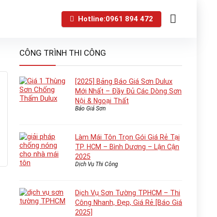
Hotline:0961 894 472
CÔNG TRÌNH THI CÔNG
[2025] Bảng Báo Giá Sơn Dulux
Mới Nhất – Đầy Đủ Các Dòng Sơn
Nội & Ngoại Thất
Báo Giá Sơn
Làm Mái Tôn Trọn Gói Giá Rẻ Tại
TP. HCM – Bình Dương – Lận Cận
2025
Dịch Vụ Thi Công
Dịch Vụ Sơn Tường TPHCM – Thi
Công Nhanh, Đẹp, Giá Rẻ [Báo Giá
2025]