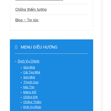
Chống thấm tường
Blog – Tin tức
MENU ĐIỀU HƯỚNG
Dịch Vụ Chính
Sửa Nhà
Cải Tạo Nhà
Sơn Nhà
Thạch Cao
Mái Tôn
Máng Xối
Chống Dột
Chống Thấm
Dịch Vụ Khác