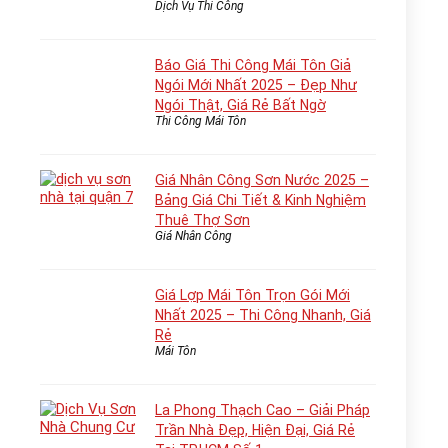
Dịch Vụ Thi Công
Báo Giá Thi Công Mái Tôn Giả
Ngói Mới Nhất 2025 – Đẹp Như
Ngói Thật, Giá Rẻ Bất Ngờ
Thi Công Mái Tôn
Giá Nhân Công Sơn Nước 2025 –
Bảng Giá Chi Tiết & Kinh Nghiệm
Thuê Thợ Sơn
Giá Nhân Công
Giá Lợp Mái Tôn Trọn Gói Mới
Nhất 2025 – Thi Công Nhanh, Giá
Rẻ
Mái Tôn
La Phong Thạch Cao – Giải Pháp
Trần Nhà Đẹp, Hiện Đại, Giá Rẻ