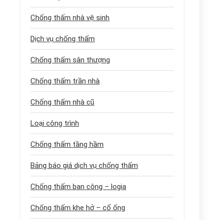
Chống thấm nhà vệ sinh
Dịch vụ chống thấm
Chống thấm sân thượng
Chống thấm trần nhà
Chống thấm nhà cũ
Loại công trình
Chống thấm tầng hầm
Bảng báo giá dịch vụ chống thấm
Chống thấm ban công – logia
Chống thấm khe hở – cổ ống