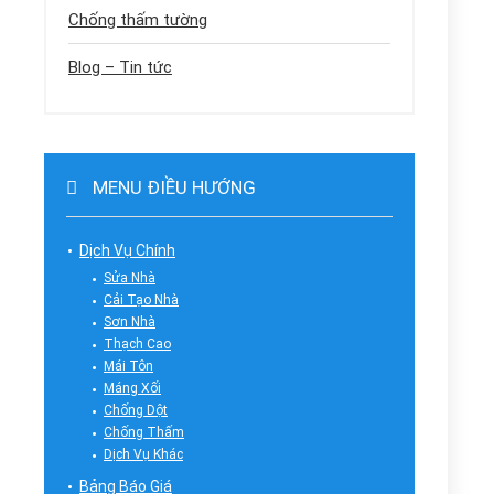
Chống thấm tường
Blog – Tin tức
MENU ĐIỀU HƯỚNG
Dịch Vụ Chính
Sửa Nhà
Cải Tạo Nhà
Sơn Nhà
Thạch Cao
Mái Tôn
Máng Xối
Chống Dột
Chống Thấm
Dịch Vụ Khác
Bảng Báo Giá