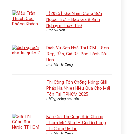
【2025】Giá Nhân Công Sơn
Ngoài Trời – Báo Giá & Kinh
Nghiệm Thuê Thợ
Dịch Vụ Sơn
Dịch Vụ Sơn Nhà Tại HCM – Sơn
Đẹp, Bền, Giá Rẻ, Bảo Hành Dài
Hạn
Dịch Vụ Thi Công
Thi Công Tôn Chống Nóng: Giải
Pháp Hạ Nhiệt Hiệu Quả Cho Mái
Tôn Tại TP.HCM 2025
Chống Nóng Mái Tôn
Báo Giá Thi Công Sơn Chống
Thấm Mới Nhất – Giá Rõ Ràng,
Thi Công Uy Tín
Dịch Vụ Thi Công