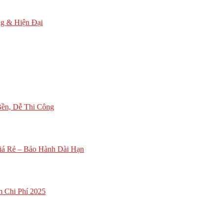
g & Hiện Đại
ền, Dễ Thi Công
iá Rẻ – Bảo Hành Dài Hạn
m Chi Phí 2025