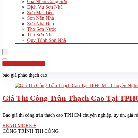
Giá Nhân Công Sơn
Dịch Vụ Sơn Nhà
Sơn Mặt Tiền
Sơn Nền Nhà
Sơn Nhà Đẹp
Thợ Sơn Nước
Thợ Sơn Nhà
Quy Trình Sơn Nhà
Hotline:0961 894 472
báo giá phào thạch cao
Giá Thi Công Trần Thạch Cao Tại TPH
Báo giá thi công trần thạch cao TPHCM chuyên nghiệp, uy tín, giá rẻ
READ MORE +
CÔNG TRÌNH THI CÔNG