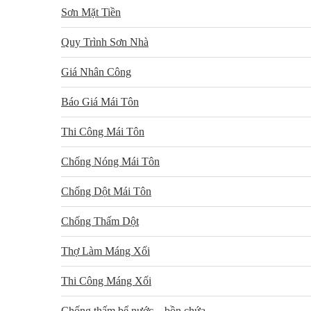
Sơn Mặt Tiền
Quy Trình Sơn Nhà
Giá Nhân Công
Báo Giá Mái Tôn
Thi Công Mái Tôn
Chống Nóng Mái Tôn
Chống Dột Mái Tôn
Chống Thấm Dột
Thợ Làm Máng Xối
Thi Công Máng Xối
Chống thấm bể nước – bồn chứa