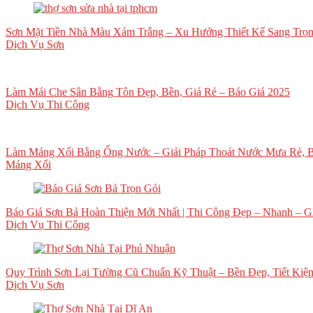
Sơn Mặt Tiền Nhà Màu Xám Trắng – Xu Hướng Thiết Kế Sang Trọn
Dịch Vụ Sơn
Làm Mái Che Sân Bằng Tôn Đẹp, Bền, Giá Rẻ – Báo Giá 2025
Dịch Vụ Thi Công
Làm Máng Xối Bằng Ống Nước – Giải Pháp Thoát Nước Mưa Rẻ, B
Máng Xối
Báo Giá Sơn Bả Hoàn Thiện Mới Nhất | Thi Công Đẹp – Nhanh – G
Dịch Vụ Thi Công
Quy Trình Sơn Lại Tường Cũ Chuẩn Kỹ Thuật – Bền Đẹp, Tiết Kiệ
Dịch Vụ Sơn