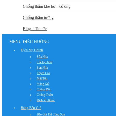
Chống thấm khe hở – cổ ống
Chống thấm tường
Blog – Tin tức
MENU ĐIỀU HƯỚNG
Dịch Vụ Chính
Sửa Nhà
Cải Tạo Nhà
Sơn Nhà
Thạch Cao
Mái Tôn
Máng Xối
Chống Dột
Chống Thấm
Dịch Vụ Khác
Bảng Báo Giá
Báo Giá Thi Công Sơn