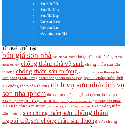
Sơn Mặt Tiền
Sơn Nền Nhà
Sơn Nhà Đẹp
Thợ Sơn Nước
Thợ Sơn Nhà
Quy Trình Sơn Nhà
Tìm Kiếm Nổi Bật
báo giá sơn nhà
chống thấm mái bê tông
báo giá sơn nước
chống
chống thấm nhà vệ sinh
chống thấm sàn sân
thấm mái tôn
chống thấm sân thượng
thượng
chống thấm sân thượng bằng
dịch
sika
chống thấm tường
cách chống thấm sân thượng
dịch vụ chống thấm
dịch vụ sơn nhà
dịch vụ
vụ chống thấm sân thượng
sơn nhà tphcm
dịch vụ sơn nhà trọn gói tại tphcm
dịch vụ sơn
dịch vụ sơn nước
nhà tại tphcm
giá công sơn nước
dịch vụ sơn nước tphcm
giá nhân công sơn nước
sika chống thấm
giá sơn nhà
giá thi công sơn nước
sơn chống thấm
sơn chống thấm
sân thượng
ngoài trời
sơn chống thấm sân thượng
sơn chống