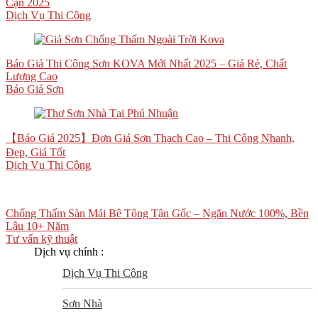
Cận 2025
Dịch Vụ Thi Công
Báo Giá Thi Công Sơn KOVA Mới Nhất 2025 – Giá Rẻ, Chất
Lượng Cao
Báo Giá Sơn
【Báo Giá 2025】Đơn Giá Sơn Thạch Cao – Thi Công Nhanh,
Đẹp, Giá Tốt
Dịch Vụ Thi Công
Chống Thấm Sàn Mái Bê Tông Tận Gốc – Ngăn Nước 100%, Bền
Lâu 10+ Năm
Tư vấn kỹ thuật
Dịch vụ chính :
Dịch Vụ Thi Công
Sơn Nhà