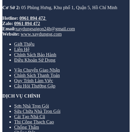
Cơ Sở 2:
05 Phùng Hưng, Khu phố 1, Quận 5, Hồ Chí Minh
Hotline:
0961 894 472
Zalo:
0961 894 472
Email:
xaydungsaigon24h@gmail.com
Website:
www.xaydungsg.com
Giới Thiệu
Liên Hệ
Chính Sách Bảo Hành
Điều Khoản Sử Dụng
Vận Chuyển Giao Nhận
Chính Sách Thanh Toán
Quy Trình Làm Việc
Câu Hỏi Thường Gặp
DỊCH VỤ CHÍNH
Sơn Nhà Trọn Gói
Sửa Chữa Nhà Trọn Gói
Cải Tạo Nhà Cũ
Thi Công Thạch Cao
Chống Thấm