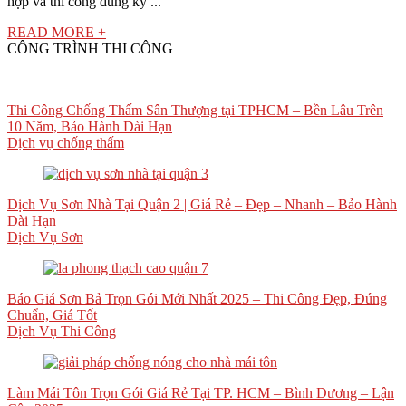
hợp và thi công đúng kỹ ...
READ MORE +
CÔNG TRÌNH THI CÔNG
Thi Công Chống Thấm Sân Thượng tại TPHCM – Bền Lâu Trên
10 Năm, Bảo Hành Dài Hạn
Dịch vụ chống thấm
Dịch Vụ Sơn Nhà Tại Quận 2 | Giá Rẻ – Đẹp – Nhanh – Bảo Hành
Dài Hạn
Dịch Vụ Sơn
Báo Giá Sơn Bả Trọn Gói Mới Nhất 2025 – Thi Công Đẹp, Đúng
Chuẩn, Giá Tốt
Dịch Vụ Thi Công
Làm Mái Tôn Trọn Gói Giá Rẻ Tại TP. HCM – Bình Dương – Lận