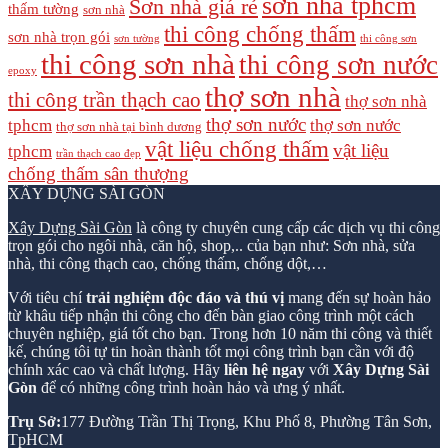
sơn nhà tphcm
Sơn nhà giá rẻ
thấm tường
sơn nhà
thi công chống thấm
sơn nhà trọn gói
sơn tường
thi công sơn
thi công sơn nhà
thi công sơn nước
epoxy
thợ sơn nhà
thi công trần thạch cao
thợ sơn nhà
thợ sơn nước
tphcm
thợ sơn nước
thợ sơn nhà tại bình dương
vật liệu chống thấm
vật liệu
tphcm
trần thạch cao đẹp
chống thấm sân thượng
XÂY DỰNG SÀI GÒN
Xây Dựng Sài Gòn
là công ty chuyên cung cấp các dịch vụ thi công
trọn gói cho ngôi nhà, căn hộ, shop,.. của bạn như: Sơn nhà, sửa
nhà, thi công thạch cao, chống thấm, chống dột,…
Với tiêu chí
trải nghiệm độc đáo và thú vị
mang đến sự hoàn hảo
từ khâu tiếp nhận thi công cho đến bàn giao công trình một cách
chuyên nghiệp, giá tốt cho bạn. Trong hơn 10 năm thi công và thiết
kế, chúng tôi tự tin hoàn thành tốt mọi công trình bạn cần với độ
chính xác cao và chất lượng. Hãy
liên hệ ngay
với
Xây Dựng Sài
Gòn
để có những công trình hoàn hảo và ưng ý nhất.
Trụ Sở:
177 Đường Trần Thị Trọng, Khu Phố 8, Phường Tân Sơn,
TpHCM