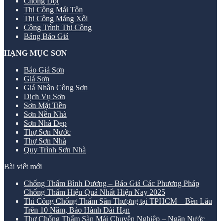
Chống Dột
Thi Công Mái Tôn
Thi Công Máng Xối
Công Trình Thi Công
Bảng Báo Giá
HẠNG MỤC SƠN
Báo Giá Sơn
Giá Sơn
Giá Nhân Công Sơn
Dịch Vụ Sơn
Sơn Mặt Tiền
Sơn Nền Nhà
Sơn Nhà Đẹp
Thợ Sơn Nước
Thợ Sơn Nhà
Quy Trình Sơn Nhà
Bài viết mới
Chống Thấm Bình Dương – Báo Giá Các Phương Pháp
Chống Thấm Hiệu Quả Nhất Hiện Nay 2025
Thi Công Chống Thấm Sân Thượng tại TPHCM – Bền Lâu
Trên 10 Năm, Bảo Hành Dài Hạn
Thợ Chống Thấm Sàn Mái Chuyên Nghiệp – Ngăn Nước