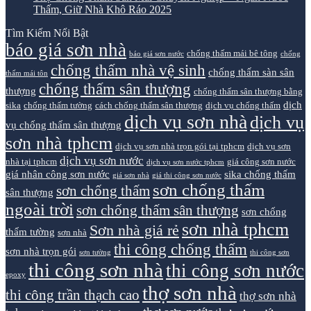
Thấm, Giữ Nhà Khô Ráo 2025
Tìm Kiếm Nổi Bật
báo giá sơn nhà
chống thấm mái bê tông
báo giá sơn nước
chống
chống thấm nhà vệ sinh
chống thấm sàn sân
thấm mái tôn
chống thấm sân thượng
thượng
chống thấm sân thượng bằng
dịch
sika
chống thấm tường
cách chống thấm sân thượng
dịch vụ chống thấm
dịch vụ sơn nhà
dịch vụ
vụ chống thấm sân thượng
sơn nhà tphcm
dịch vụ sơn nhà trọn gói tại tphcm
dịch vụ sơn
dịch vụ sơn nước
nhà tại tphcm
giá công sơn nước
dịch vụ sơn nước tphcm
giá nhân công sơn nước
sika chống thấm
giá sơn nhà
giá thi công sơn nước
sơn chống thấm
sơn chống thấm
sân thượng
ngoài trời
sơn chống thấm sân thượng
sơn chống
sơn nhà tphcm
Sơn nhà giá rẻ
thấm tường
sơn nhà
thi công chống thấm
sơn nhà trọn gói
sơn tường
thi công sơn
thi công sơn nhà
thi công sơn nước
epoxy
thợ sơn nhà
thi công trần thạch cao
thợ sơn nhà