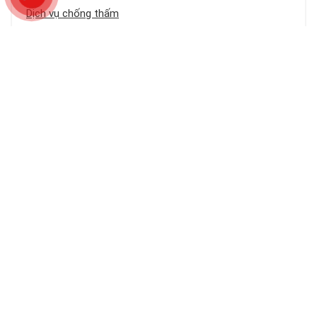
Dịch vụ chống thấm
Chống thấm sân thượng
Chống thấm trần nhà
Chống thấm nhà cũ
Loại công trình
Chống thấm tầng hầm
Bảng báo giá dịch vụ chống thấm
Chống thấm ban công – logia
Chống thấm khe hở – cổ ống
Chống thấm tường